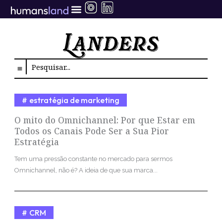
Ir
para
o
conteúdo
Search
estratégia de marketing
O mito do Omnichannel: Por que Estar em
Todos os Canais Pode Ser a Sua Pior
Estratégia
Tem uma pressão constante no mercado para sermos
Omnichannel, não é? A ideia de que sua marca...
CRM