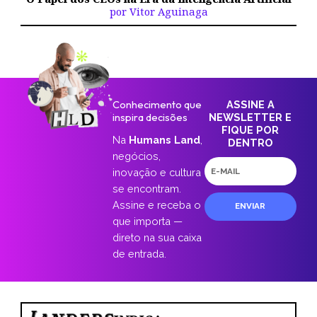
por Vitor Aguinaga
Conhecimento que
ASSINE A
inspira decisões
NEWSLETTER E
FIQUE POR
Na
Humans Land
,
DENTRO
negócios,
E-
inovação e cultura
mail
se encontram.
Assine e receba o
ENVIAR
que importa —
direto na sua caixa
de entrada.