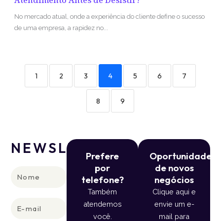
Atendimento Antes de Desistir?
No mercado atual, onde a experiência do cliente define o sucesso
de uma empresa, a rapidez no...
1
2
3
4
5
6
7
8
9
NEWSLETTER
Prefere
Oportunidade
por
de novos
Nome
telefone?
negócios
Também
Clique aqui e
E-
atendemos
envie um e-
mail
você.
mail para