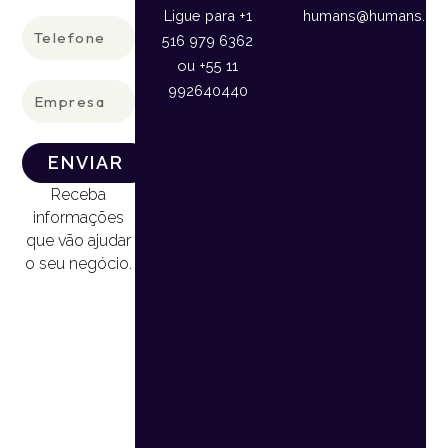
Ligue para +1
humans@humans.lan
Telefone
516 979 6362
ou +55 11
Empresa
992640440
ENVIAR
Receba
informações
que vão ajudar
o seu negócio.