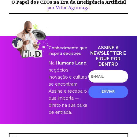
O Papel dos CEOs na Era da Inteligência Artificial
por Vitor Aguinaga
Conhecimento que
ASSINE A
inspira decisões
NEWSLETTER E
FIQUE POR
Na
Humans Land
,
DENTRO
negócios,
E-
inovação e cultura
mail
se encontram.
Assine e receba o
ENVIAR
que importa —
direto na sua caixa
de entrada.