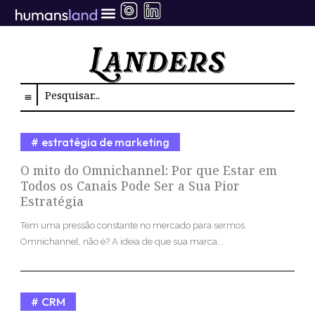
Ir
para
o
conteúdo
Search
estratégia de marketing
O mito do Omnichannel: Por que Estar em
Todos os Canais Pode Ser a Sua Pior
Estratégia
Tem uma pressão constante no mercado para sermos
Omnichannel, não é? A ideia de que sua marca...
CRM