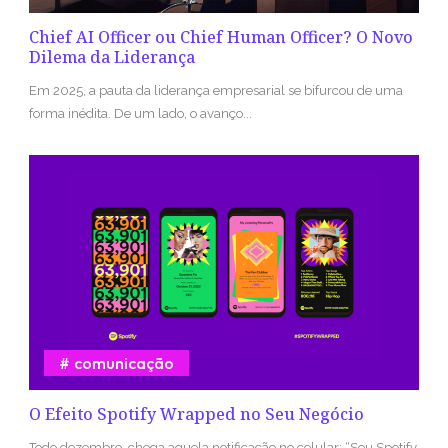
Chief AI Officer ou Chief Human Officer? O Novo
Dilema da Liderança
Em 2025, a pauta da liderança empresarial se bifurcou de uma
forma inédita. De um lado, o avanço...
comunicação
O Efeito Spotify Wrapped no Seu Negócio
Todo dezembro, chega aquela notificação no celular: “Seu Spotify