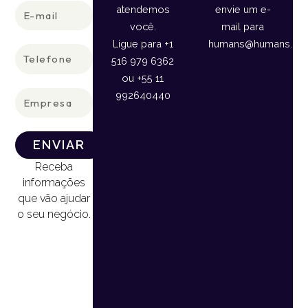
E-
atendemos
envie um e-
mail
você.
mail para
Ligue para +1
humans@humans.lan
Telefone
516 979 6362
ou +55 11
Empresa
992640440
ENVIAR
Receba
informações
que vão ajudar
o seu negócio.