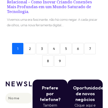
Relacional – Como Inovar Criando Conexões
Mais Profundas em um Mundo Saturado de
Tecnologia.
Vivemos uma era fascinante, não há como negar. A cada piscar
de olhos, uma nova ferramenta digital...
1
2
3
4
5
6
7
8
9
NEWSLETTER
Prefere
Oportunidade
por
de novos
Nome
telefone?
negócios
Também
Clique aqui e