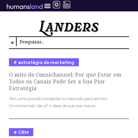
Ir
para
o
conteúdo
Search
estratégia de marketing
O mito do Omnichannel: Por que Estar em
Todos os Canais Pode Ser a Sua Pior
Estratégia
Tem uma pressão constante no mercado para sermos
Omnichannel, não é? A ideia de que sua marca...
CRM