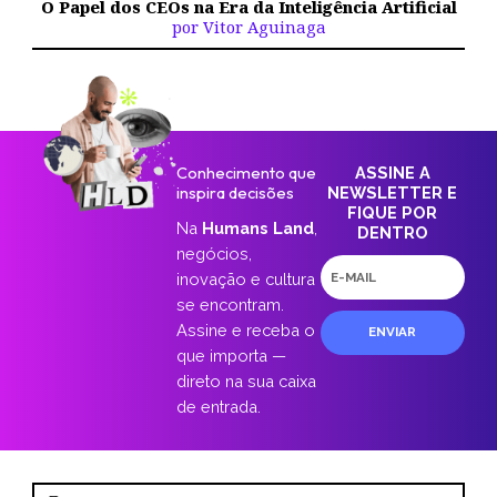
O Papel dos CEOs na Era da Inteligência Artificial
por Vitor Aguinaga
Conhecimento que
ASSINE A
inspira decisões
NEWSLETTER E
FIQUE POR
Na
Humans Land
,
DENTRO
negócios,
E-
inovação e cultura
mail
se encontram.
Assine e receba o
ENVIAR
que importa —
direto na sua caixa
de entrada.