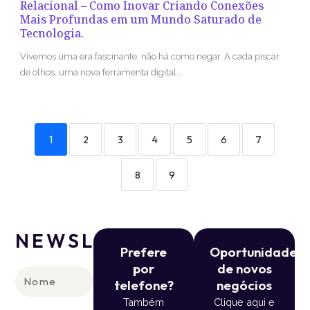
Relacional – Como Inovar Criando Conexões
Mais Profundas em um Mundo Saturado de
Tecnologia.
Vivemos uma era fascinante, não há como negar. A cada piscar
de olhos, uma nova ferramenta digital...
1
2
3
4
5
6
7
8
9
NEWSLETTER
Prefere
Oportunidade
por
de novos
Nome
telefone?
negócios
Também
Clique aqui e