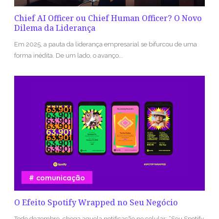
Chief AI Officer ou Chief Human Officer? O Novo
Dilema da Liderança
Em 2025, a pauta da liderança empresarial se bifurcou de uma
forma inédita. De um lado, o avanço...
comunicação
O Efeito Spotify Wrapped no Seu Negócio
Todo dezembro, chega aquela notificação no celular: “Seu Spotify