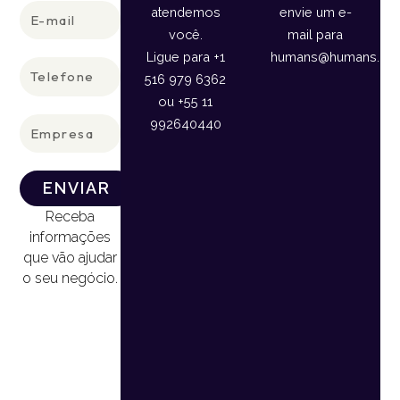
E-
atendemos
envie um e-
mail
você.
mail para
Ligue para +1
humans@humans.lan
Telefone
516 979 6362
ou +55 11
Empresa
992640440
ENVIAR
Receba
informações
que vão ajudar
o seu negócio.