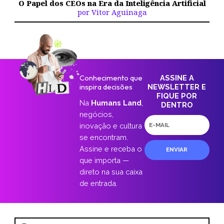
O Papel dos CEOs na Era da Inteligência Artificial
por Vitor Aguinaga
Conhecimento que
ASSINE A
inspira decisões
NEWSLETTER E
FIQUE POR
Na
Humans Land
,
DENTRO
negócios,
E-
inovação e cultura
mail
se encontram.
Assine e receba o
ENVIAR
que importa —
direto na sua caixa
de entrada.