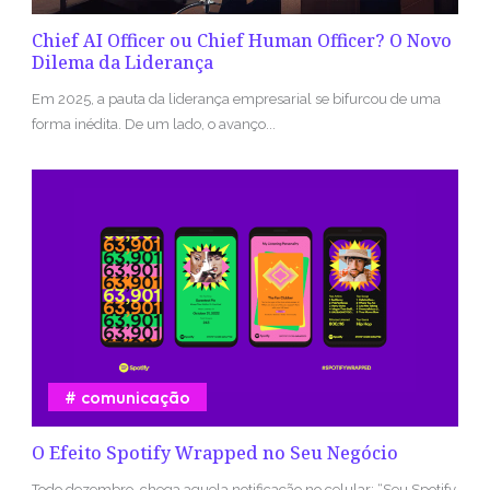
Chief AI Officer ou Chief Human Officer? O Novo
Dilema da Liderança
Em 2025, a pauta da liderança empresarial se bifurcou de uma
forma inédita. De um lado, o avanço...
comunicação
O Efeito Spotify Wrapped no Seu Negócio
Todo dezembro, chega aquela notificação no celular: “Seu Spotify