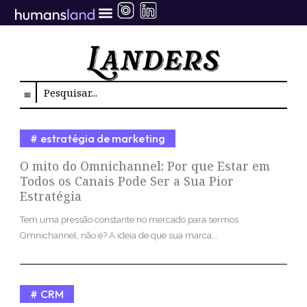
Ir
para
o
conteúdo
Search
estratégia de marketing
O mito do Omnichannel: Por que Estar em
Todos os Canais Pode Ser a Sua Pior
Estratégia
Tem uma pressão constante no mercado para sermos
Omnichannel, não é? A ideia de que sua marca...
CRM