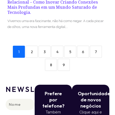
Relacional – Como Inovar Criando Conexões
Mais Profundas em um Mundo Saturado de
Tecnologia.
Vivemos uma era fascinante, não há como negar. A cada piscar
de olhos, uma nova ferramenta digital...
1
2
3
4
5
6
7
8
9
NEWSLETTER
Prefere
Oportunidade
por
de novos
Nome
telefone?
negócios
Também
Clique aqui e