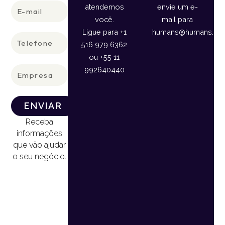
E-
atendemos
envie um e-
mail
você.
mail para
Ligue para +1
humans@humans.lan
Telefone
516 979 6362
ou +55 11
Empresa
992640440
ENVIAR
Receba
informações
que vão ajudar
o seu negócio.