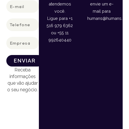
E-
atendemos
envie um e-
mail
você.
mail para
Ligue para +1
humans@humans.lan
Telefone
516 979 6362
ou +55 11
Empresa
992640440
ENVIAR
Receba
informações
que vão ajudar
o seu negócio.