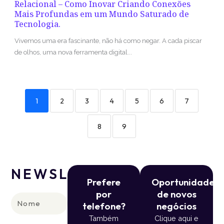
Relacional – Como Inovar Criando Conexões
Mais Profundas em um Mundo Saturado de
Tecnologia.
Vivemos uma era fascinante, não há como negar. A cada piscar
de olhos, uma nova ferramenta digital...
1
2
3
4
5
6
7
8
9
NEWSLETTER
Prefere
Oportunidade
por
de novos
Nome
telefone?
negócios
Também
Clique aqui e