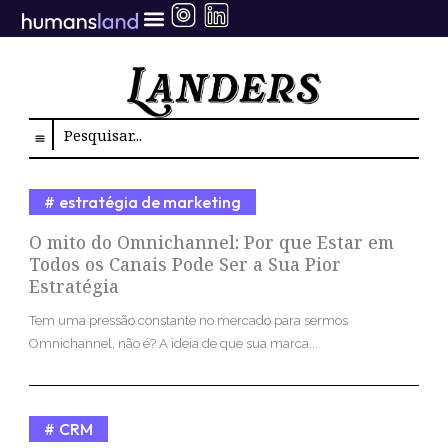
Ir
para
o
conteúdo
Search
estratégia de marketing
O mito do Omnichannel: Por que Estar em
Todos os Canais Pode Ser a Sua Pior
Estratégia
Tem uma pressão constante no mercado para sermos
Omnichannel, não é? A ideia de que sua marca...
CRM