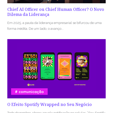
Chief AI Officer ou Chief Human Officer? O Novo
Dilema da Liderança
Em 2025, a pauta da liderança empresarial se bifurcou de uma
forma inédita. De um lado, o avanço...
comunicação
O Efeito Spotify Wrapped no Seu Negócio
Todo dezembro, chega aquela notificação no celular: “Seu Spotify