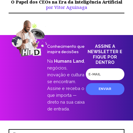
O Papel dos CEOs na Era da Inteligência Artificial
por Vitor Aguinaga
Conhecimento que
ASSINE A
inspira decisões
NEWSLETTER E
FIQUE POR
Na
Humans Land
,
DENTRO
negócios,
E-
inovação e cultura
mail
se encontram.
Assine e receba o
ENVIAR
que importa —
direto na sua caixa
de entrada.