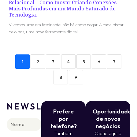
Relacional – Como Inovar Criando Conexões
Mais Profundas em um Mundo Saturado de
Tecnologia.
Vivemos uma era fascinante, não há como negar. A cada piscar
de olhos, uma nova ferramenta digital...
1
2
3
4
5
6
7
8
9
NEWSLETTER
Prefere
Oportunidade
por
de novos
Nome
telefone?
negócios
Também
Clique aqui e