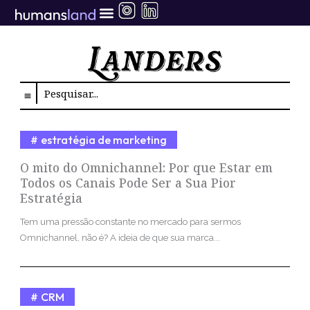
Ir
para
o
conteúdo
Search
estratégia de marketing
O mito do Omnichannel: Por que Estar em
Todos os Canais Pode Ser a Sua Pior
Estratégia
Tem uma pressão constante no mercado para sermos
Omnichannel, não é? A ideia de que sua marca...
CRM