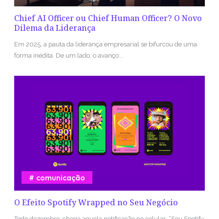
Chief AI Officer ou Chief Human Officer? O Novo
Dilema da Liderança
Em 2025, a pauta da liderança empresarial se bifurcou de uma
forma inédita. De um lado, o avanço...
comunicação
O Efeito Spotify Wrapped no Seu Negócio
Todo dezembro, chega aquela notificação no celular: “Seu Spotify