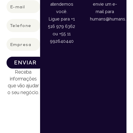
E-
atendemos
envie um e-
mail
você.
mail para
Ligue para +1
humans@humans.lan
Telefone
516 979 6362
ou +55 11
Empresa
992640440
ENVIAR
Receba
informações
que vão ajudar
o seu negócio.