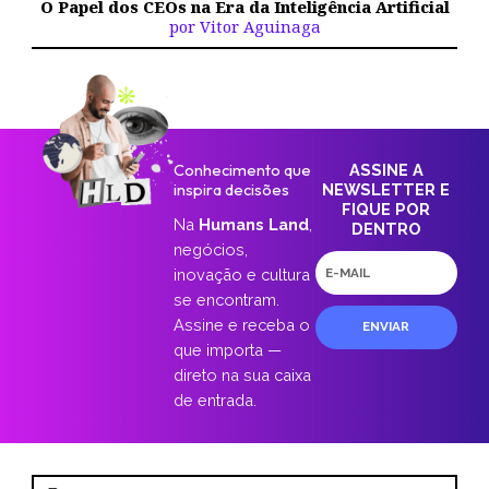
O Papel dos CEOs na Era da Inteligência Artificial
por Vitor Aguinaga
Conhecimento que
ASSINE A
inspira decisões
NEWSLETTER E
FIQUE POR
Na
Humans Land
,
DENTRO
negócios,
E-
inovação e cultura
mail
se encontram.
Assine e receba o
ENVIAR
que importa —
direto na sua caixa
de entrada.