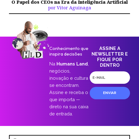
O Papel dos CEOs na Era da Inteligência Artificial
por Vitor Aguinaga
Conhecimento que
ASSINE A
inspira decisões
NEWSLETTER E
FIQUE POR
Na
Humans Land
,
DENTRO
negócios,
E-
inovação e cultura
mail
se encontram.
Assine e receba o
ENVIAR
que importa —
direto na sua caixa
de entrada.