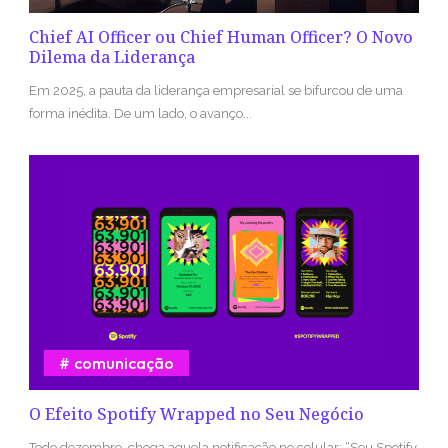
Chief AI Officer ou Chief Human Officer? O Novo
Dilema da Liderança
Em 2025, a pauta da liderança empresarial se bifurcou de uma
forma inédita. De um lado, o avanço...
comunicação
O Efeito Spotify Wrapped no Seu Negócio
Todo dezembro, chega aquela notificação no celular: “Seu Spotify