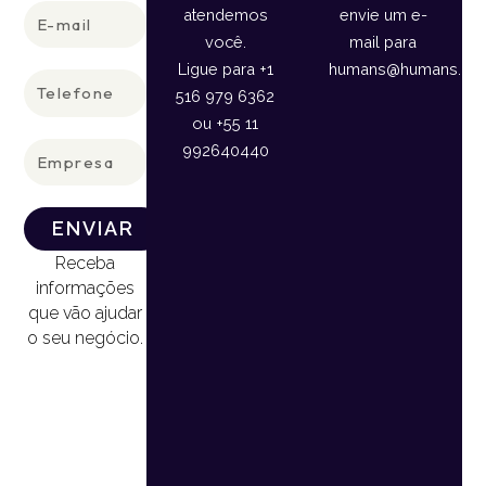
E-
atendemos
envie um e-
mail
você.
mail para
Ligue para +1
humans@humans.lan
Telefone
516 979 6362
ou +55 11
Empresa
992640440
ENVIAR
Receba
informações
que vão ajudar
o seu negócio.