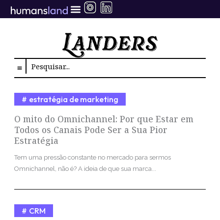
Ir
para
o
conteúdo
Search
estratégia de marketing
O mito do Omnichannel: Por que Estar em
Todos os Canais Pode Ser a Sua Pior
Estratégia
Tem uma pressão constante no mercado para sermos
Omnichannel, não é? A ideia de que sua marca...
CRM