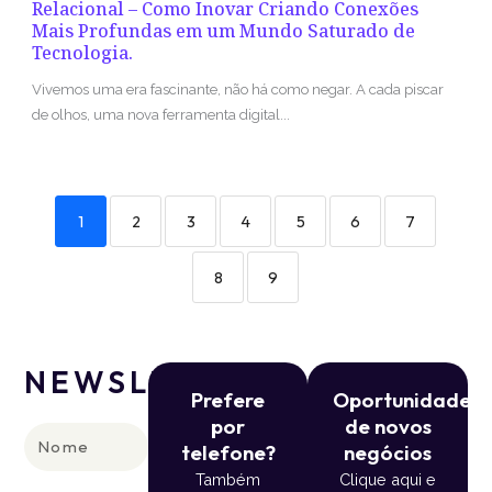
Relacional – Como Inovar Criando Conexões
Mais Profundas em um Mundo Saturado de
Tecnologia.
Vivemos uma era fascinante, não há como negar. A cada piscar
de olhos, uma nova ferramenta digital...
1
2
3
4
5
6
7
8
9
NEWSLETTER
Prefere
Oportunidade
por
de novos
Nome
telefone?
negócios
Também
Clique aqui e