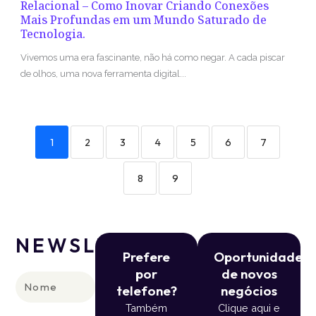
Relacional – Como Inovar Criando Conexões
Mais Profundas em um Mundo Saturado de
Tecnologia.
Vivemos uma era fascinante, não há como negar. A cada piscar
de olhos, uma nova ferramenta digital...
1
2
3
4
5
6
7
8
9
NEWSLETTER
Prefere
Oportunidade
por
de novos
Nome
telefone?
negócios
Também
Clique aqui e