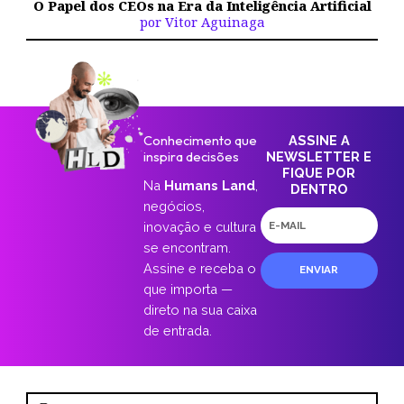
O Papel dos CEOs na Era da Inteligência Artificial
por Vitor Aguinaga
Conhecimento que
ASSINE A
inspira decisões
NEWSLETTER E
FIQUE POR
Na
Humans Land
,
DENTRO
negócios,
E-
inovação e cultura
mail
se encontram.
Assine e receba o
ENVIAR
que importa —
direto na sua caixa
de entrada.