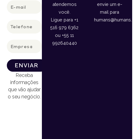
E-
atendemos
envie um e-
mail
você.
mail para
Ligue para +1
humans@humans.lan
Telefone
516 979 6362
ou +55 11
Empresa
992640440
ENVIAR
Receba
informações
que vão ajudar
o seu negócio.