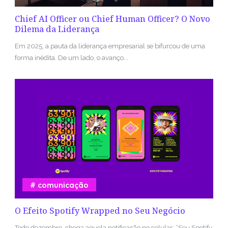
Chief AI Officer ou Chief Human Officer? O Novo
Dilema da Liderança
Em 2025, a pauta da liderança empresarial se bifurcou de uma
forma inédita. De um lado, o avanço...
comunicação
O Efeito Spotify Wrapped no Seu Negócio
Todo dezembro, chega aquela notificação no celular: “Seu Spotify