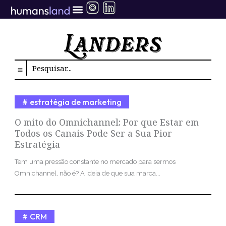
Ir
para
o
conteúdo
Search
estratégia de marketing
O mito do Omnichannel: Por que Estar em
Todos os Canais Pode Ser a Sua Pior
Estratégia
Tem uma pressão constante no mercado para sermos
Omnichannel, não é? A ideia de que sua marca...
CRM