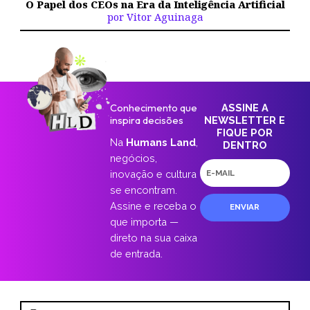
O Papel dos CEOs na Era da Inteligência Artificial
por Vitor Aguinaga
Conhecimento que
ASSINE A
inspira decisões
NEWSLETTER E
FIQUE POR
Na
Humans Land
,
DENTRO
negócios,
E-
inovação e cultura
mail
se encontram.
Assine e receba o
ENVIAR
que importa —
direto na sua caixa
de entrada.