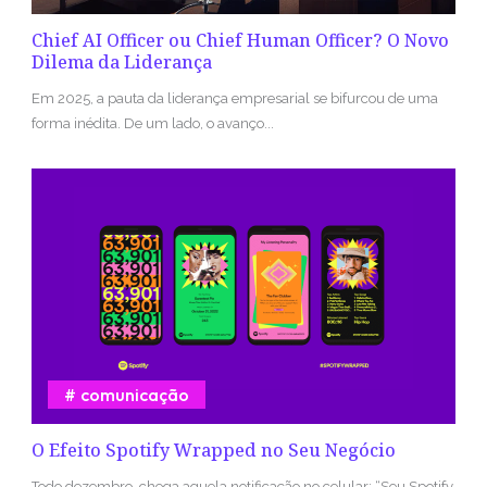
Chief AI Officer ou Chief Human Officer? O Novo
Dilema da Liderança
Em 2025, a pauta da liderança empresarial se bifurcou de uma
forma inédita. De um lado, o avanço...
comunicação
O Efeito Spotify Wrapped no Seu Negócio
Todo dezembro, chega aquela notificação no celular: “Seu Spotify