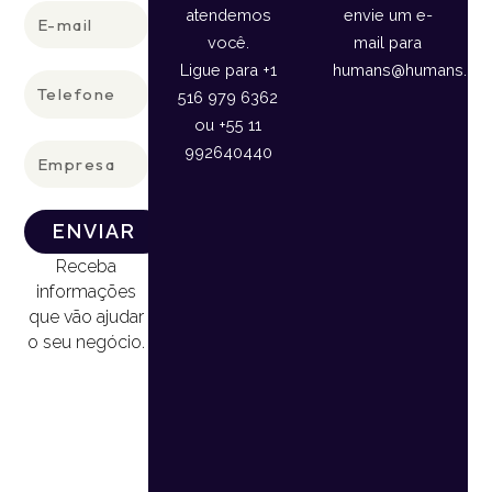
E-
atendemos
envie um e-
mail
você.
mail para
Ligue para +1
humans@humans.lan
Telefone
516 979 6362
ou +55 11
Empresa
992640440
ENVIAR
Receba
informações
que vão ajudar
o seu negócio.