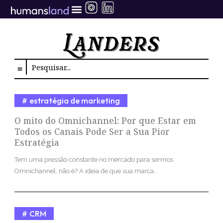
Ir
para
o
conteúdo
Search
estratégia de marketing
O mito do Omnichannel: Por que Estar em
Todos os Canais Pode Ser a Sua Pior
Estratégia
Tem uma pressão constante no mercado para sermos
Omnichannel, não é? A ideia de que sua marca...
CRM