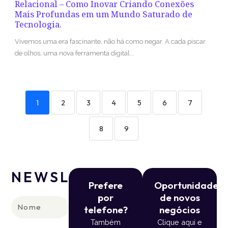
Relacional – Como Inovar Criando Conexões
Mais Profundas em um Mundo Saturado de
Tecnologia.
Vivemos uma era fascinante, não há como negar. A cada piscar
de olhos, uma nova ferramenta digital...
1
2
3
4
5
6
7
8
9
NEWSLETTER
Prefere
Oportunidade
por
de novos
Nome
telefone?
negócios
Também
Clique aqui e