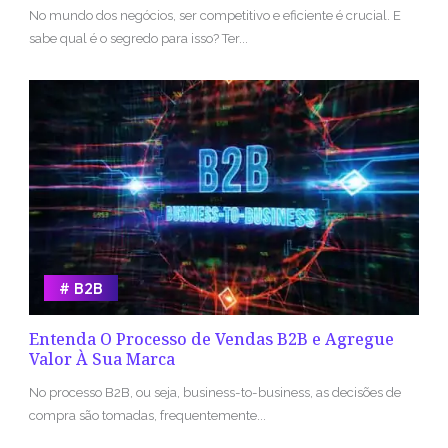
No mundo dos negócios, ser competitivo e eficiente é crucial. E
sabe qual é o segredo para isso? Ter...
B2B
Entenda O Processo de Vendas B2B e Agregue
Valor À Sua Marca
No processo B2B, ou seja, business-to-business, as decisões de
compra são tomadas, frequentemente...