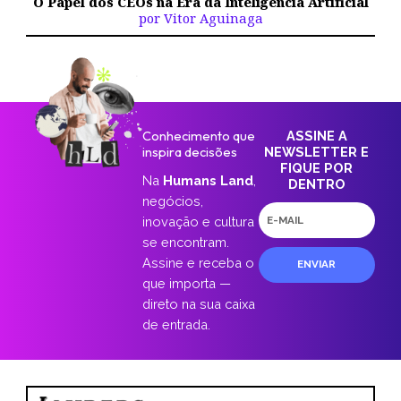
O Papel dos CEOs na Era da Inteligência Artificial
por Vitor Aguinaga
Conhecimento que
ASSINE A
inspira decisões
NEWSLETTER E
FIQUE POR
Na
Humans Land
,
DENTRO
negócios,
E-
inovação e cultura
mail
se encontram.
Assine e receba o
ENVIAR
que importa —
direto na sua caixa
de entrada.