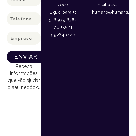
mail
você.
mail para
Ligue para +1
humans@humans.lan
Telefone
516 979 6362
ou +55 11
Empresa
992640440
ENVIAR
Receba
informações
que vão ajudar
o seu negócio.