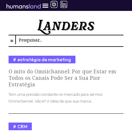
Ir
para
o
conteúdo
Search
estratégia de marketing
O mito do Omnichannel: Por que Estar em
Todos os Canais Pode Ser a Sua Pior
Estratégia
Tem uma pressão constante no mercado para sermos
Omnichannel, não é? A ideia de que sua marca...
CRM