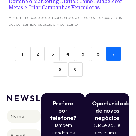
Domine o Marketing Digital: Como Estabelecer
Metas e Criar Campanhas Vencedoras
Em um mercado onde a concorrência é feroz e as expectativas
dos consumidores estão em constante...
1
2
3
4
5
6
7
8
9
NEWSLETTER
Prefere
Oportunidade
por
de novos
Nome
telefone?
negócios
Também
Clique aqui e
E-
atendemos
envie um e-