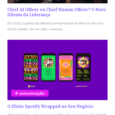
Chief AI Officer ou Chief Human Officer? O Novo
Dilema da Liderança
Em 2025, a pauta da liderança empresarial se bifurcou de uma
forma inédita. De um lado, o avanço...
comunicação
O Efeito Spotify Wrapped no Seu Negócio
Todo dezembro, chega aquela notificação no celular: “Seu Spotify