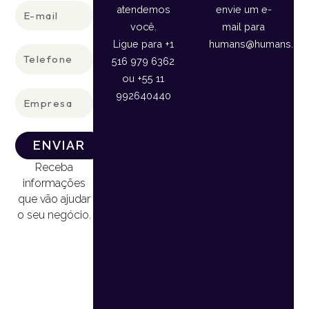
E-
atendemos
envie um e-
mail
você.
mail para
Ligue para +1
humans@humans.lan
Telefone
516 979 6362
ou +55 11
Empresa
992640440
ENVIAR
Receba
informações
que vão ajudar
o seu negócio.