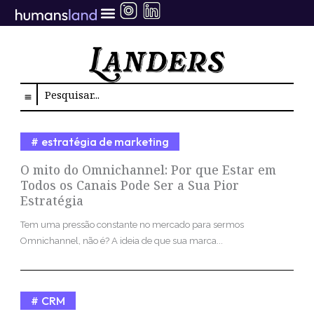
Ir
para
o
conteúdo
Search
estratégia de marketing
O mito do Omnichannel: Por que Estar em
Todos os Canais Pode Ser a Sua Pior
Estratégia
Tem uma pressão constante no mercado para sermos
Omnichannel, não é? A ideia de que sua marca...
CRM