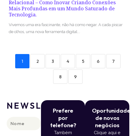
Relacional – Como Inovar Criando Conexões
Mais Profundas em um Mundo Saturado de
Tecnologia.
Vivemos uma era fascinante, não há como negar. A cada piscar
de olhos, uma nova ferramenta digital...
1
2
3
4
5
6
7
8
9
NEWSLETTER
Prefere
Oportunidade
por
de novos
Nome
telefone?
negócios
Também
Clique aqui e