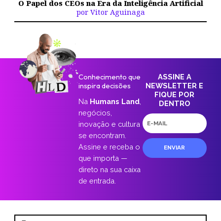
O Papel dos CEOs na Era da Inteligência Artificial
por Vitor Aguinaga
Conhecimento que
ASSINE A
inspira decisões
NEWSLETTER E
FIQUE POR
Na
Humans Land
,
DENTRO
negócios,
E-
inovação e cultura
mail
se encontram.
Assine e receba o
ENVIAR
que importa —
direto na sua caixa
de entrada.