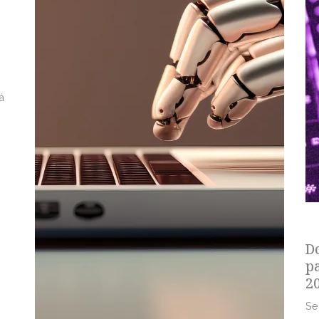
á
s
D
p
2
Se