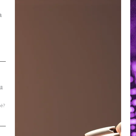
a
u
 é?