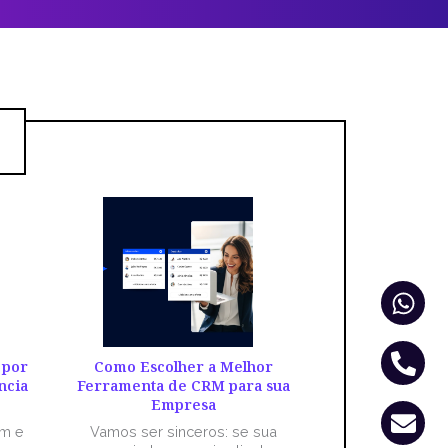
Wha
Pho
Env
alt
 por
Como Escolher a Melhor
ncia
Ferramenta de CRM para sua
Empresa
êm e
Vamos ser sinceros: se sua