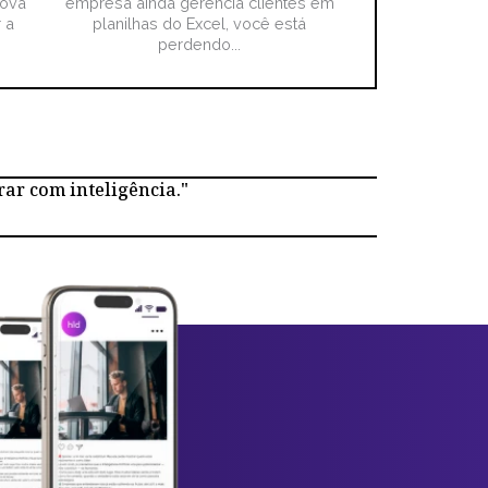
nova
empresa ainda gerencia clientes em
 a
planilhas do Excel, você está
perdendo...
rar com inteligência."