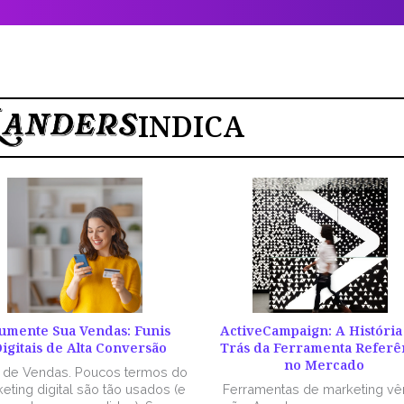
INDICA
umente Sua Vendas: Funis
ActiveCampaign: A História
igitais de Alta Conversão
Trás da Ferramenta Referê
no Mercado
l de Vendas. Poucos termos do
eting digital são tão usados (e
Ferramentas de marketing v