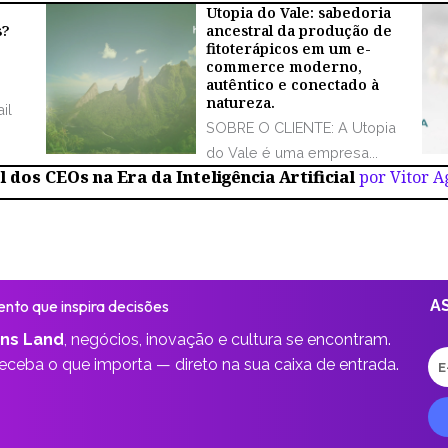
Utopia do Vale: sabedoria
s?
ancestral da produção de
fitoterápicos em um e-
commerce moderno,
autêntico e conectado à
natureza.
il
SOBRE O CLIENTE: A Utopia
do Vale é uma empresa...
 dos CEOs na Era da Inteligência Artificial
por Vitor 
nto que inspira decisões
A
ns Land
,
negócios, inovação e cultura se encontram.
E-
receba o que importa —
direto na sua caixa de entrada.
ma