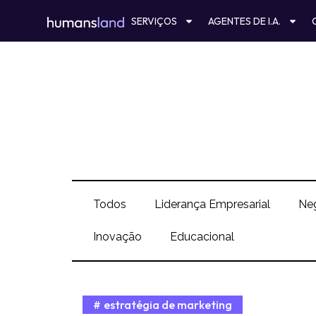
Ir
SERVIÇOS
AGENTES DE I.A.
para
o
conteúdo
Todos
Liderança Empresarial
Ne
Inovação
Educacional
estratégia de marketing