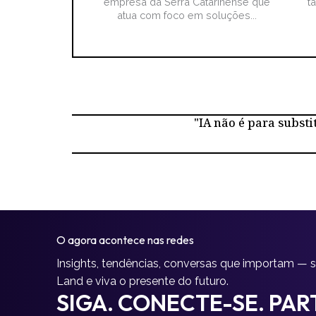
empresa da Serra Catarinense que
t
atua com foco em soluções...
"IA não é para substi
O agora acontece nas redes
Insights, tendências, conversas que importam — 
Land e viva o presente do futuro.
SIGA. CONECTE-SE. PART