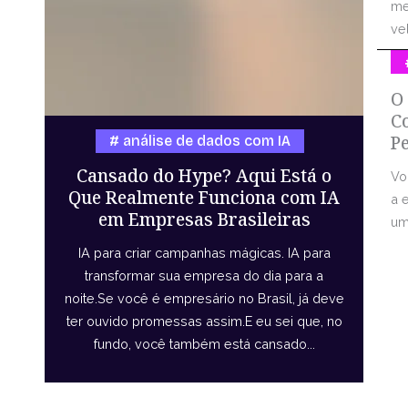
me
vel
O
C
P
análise de dados com IA
Cansado do Hype? Aqui Está o
Vo
Que Realmente Funciona com IA
a 
em Empresas Brasileiras
uma
IA para criar campanhas mágicas. IA para
transformar sua empresa do dia para a
noite.Se você é empresário no Brasil, já deve
ter ouvido promessas assim.E eu sei que, no
fundo, você também está cansado...