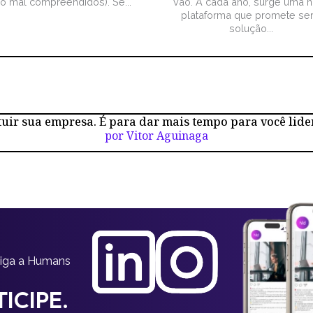
ão mal compreendidos). Se...
vão. A cada ano, surge uma 
plataforma que promete ser
solução...
tuir sua empresa. É para dar mais tempo para você lide
por Vitor Aguinaga
siga a Humans
ICIPE.