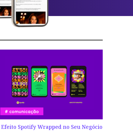
comunicação
 Efeito Spotify Wrapped no Seu Negócio