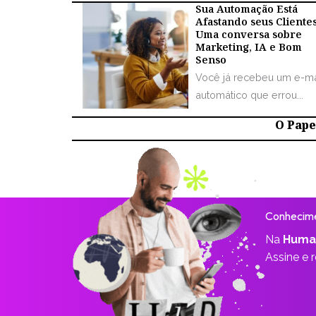
Sua Automação Está
Afastando seus Cliente
Uma conversa sobre
Marketing, IA e Bom
Senso
Você já recebeu um e-ma
automático que errou...
O Papel
Conhecime
Na
Huma
Assine e 