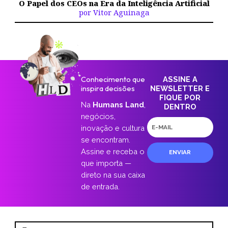
O Papel dos CEOs na Era da Inteligência Artificial
por Vitor Aguinaga
Conhecimento que
ASSINE A
inspira decisões
NEWSLETTER E
FIQUE POR
Na
Humans Land
,
DENTRO
negócios,
E-
inovação e cultura
mail
se encontram.
Assine e receba o
ENVIAR
que importa —
direto na sua caixa
de entrada.