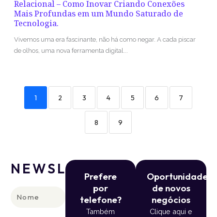
Relacional – Como Inovar Criando Conexões
Mais Profundas em um Mundo Saturado de
Tecnologia.
Vivemos uma era fascinante, não há como negar. A cada piscar
de olhos, uma nova ferramenta digital...
1
2
3
4
5
6
7
8
9
NEWSLETTER
Prefere
Oportunidade
por
de novos
Nome
telefone?
negócios
Também
Clique aqui e