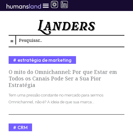
Ir
para
o
conteúdo
Search
estratégia de marketing
O mito do Omnichannel: Por que Estar em
Todos os Canais Pode Ser a Sua Pior
Estratégia
Tem uma pressão constante no mercado para sermos
Omnichannel, não é? A ideia de que sua marca...
CRM