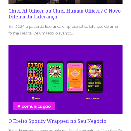
Chief AI Officer ou Chief Human Officer? O Novo
Dilema da Liderança
Em 2025, a pauta da liderança empresarial se bifurcou de uma
forma inédita. De um lado, o avanço...
comunicação
O Efeito Spotify Wrapped no Seu Negócio
Todo dezembro, chega aquela notificação no celular: “Seu Spotify