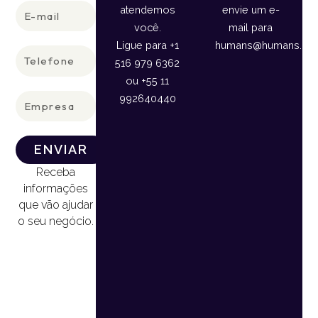
E-
atendemos
envie um e-
mail
você.
mail para
Ligue para +1
humans@humans.lan
Telefone
516 979 6362
ou +55 11
Empresa
992640440
ENVIAR
Receba
informações
que vão ajudar
o seu negócio.