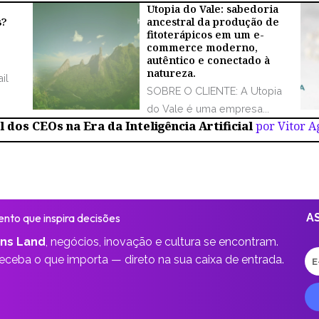
Utopia do Vale: sabedoria
s?
ancestral da produção de
fitoterápicos em um e-
commerce moderno,
autêntico e conectado à
natureza.
il
SOBRE O CLIENTE: A Utopia
do Vale é uma empresa...
 dos CEOs na Era da Inteligência Artificial
por Vitor 
nto que inspira decisões
A
ns Land
,
negócios, inovação e cultura se encontram.
E-
receba o que importa —
direto na sua caixa de entrada.
ma