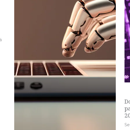
á
s
D
p
2
Se