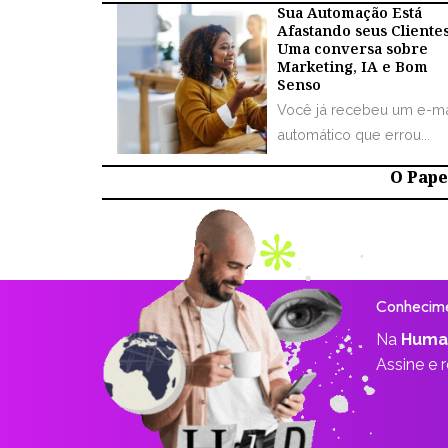
Sua Automação Está
Afastando seus Cliente
Uma conversa sobre
Marketing, IA e Bom
Senso
Você já recebeu um e-ma
automático que errou...
O Papel
Conhecime
Na
Huma
Assine e 