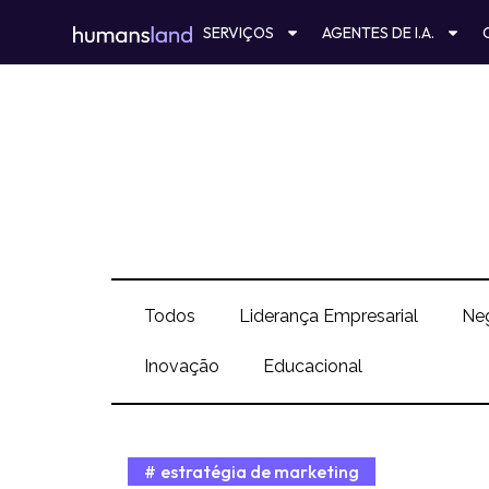
Ir
SERVIÇOS
AGENTES DE I.A.
para
o
conteúdo
Todos
Liderança Empresarial
Ne
Inovação
Educacional
estratégia de marketing