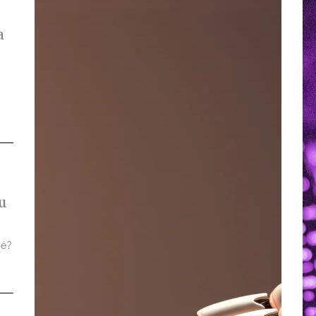
a
u
 é?