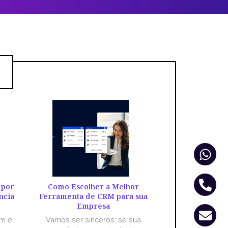
Wha
Pho
Env
alt
 por
Como Escolher a Melhor
ncia
Ferramenta de CRM para sua
Empresa
êm e
Vamos ser sinceros: se sua