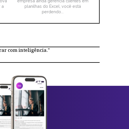
nova
empresa ainda gerencia clientes em
 a
planilhas do Excel, você está
perdendo...
rar com inteligência."