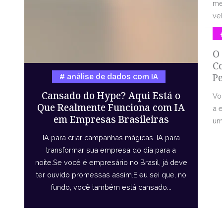
me
vel
O
C
P
análise de dados com IA
Cansado do Hype? Aqui Está o
Vo
Que Realmente Funciona com IA
a 
em Empresas Brasileiras
uma
IA para criar campanhas mágicas. IA para
transformar sua empresa do dia para a
noite.Se você é empresário no Brasil, já deve
ter ouvido promessas assim.E eu sei que, no
fundo, você também está cansado...