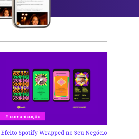
comunicação
 Efeito Spotify Wrapped no Seu Negócio