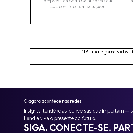
empresa da Serra Catarinense que
t
atua com foco em soluções...
"IA não é para substi
O agora acontece nas redes
Insights, tendências, conversas que importam — 
Land e viva o presente do futuro.
SIGA. CONECTE-SE. PART