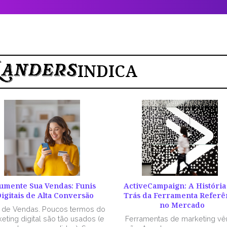
INDICA
umente Sua Vendas: Funis
ActiveCampaign: A História
igitais de Alta Conversão
Trás da Ferramenta Referê
no Mercado
l de Vendas. Poucos termos do
eting digital são tão usados (e
Ferramentas de marketing v