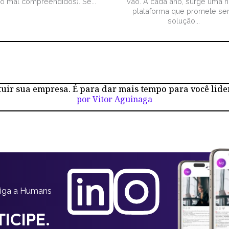
ão mal compreendidos). Se...
vão. A cada ano, surge uma 
plataforma que promete ser
solução...
tuir sua empresa. É para dar mais tempo para você lide
por Vitor Aguinaga
siga a Humans
ICIPE.