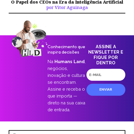
O Papel dos CEOs na Era da Inteligência Artificial
por Vitor Aguinaga
Conhecimento que
ASSINE A
inspira decisões
NEWSLETTER E
FIQUE POR
Na
Humans Land
,
DENTRO
negócios,
E-
inovação e cultura
mail
se encontram.
Assine e receba o
ENVIAR
que importa —
direto na sua caixa
de entrada.