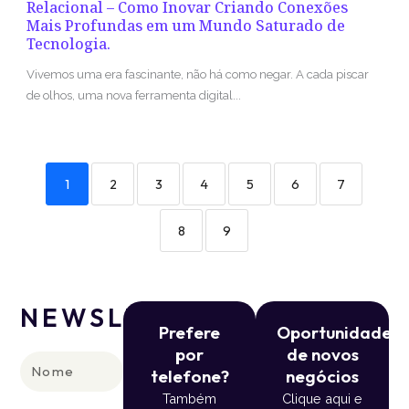
Relacional – Como Inovar Criando Conexões
Mais Profundas em um Mundo Saturado de
Tecnologia.
Vivemos uma era fascinante, não há como negar. A cada piscar
de olhos, uma nova ferramenta digital...
1
2
3
4
5
6
7
8
9
NEWSLETTER
Prefere
Oportunidade
por
de novos
Nome
telefone?
negócios
Também
Clique aqui e