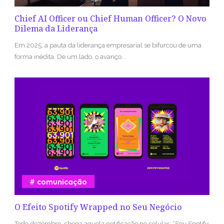
Chief AI Officer ou Chief Human Officer? O Novo
Dilema da Liderança
Em 2025, a pauta da liderança empresarial se bifurcou de uma
forma inédita. De um lado, o avanço...
comunicação
O Efeito Spotify Wrapped no Seu Negócio
Todo dezembro, chega aquela notificação no celular: “Seu Spotify