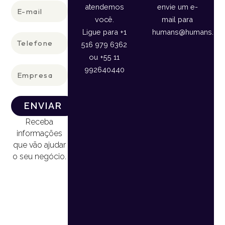
E-
atendemos
envie um e-
mail
você.
mail para
Ligue para +1
humans@humans.lan
Telefone
516 979 6362
ou +55 11
Empresa
992640440
ENVIAR
Receba
informações
que vão ajudar
o seu negócio.