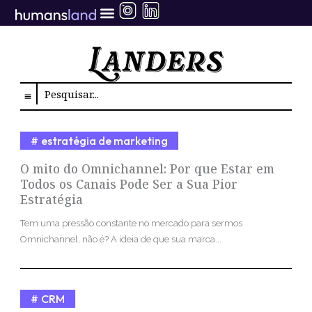
Ir
para
o
conteúdo
Search
estratégia de marketing
O mito do Omnichannel: Por que Estar em
Todos os Canais Pode Ser a Sua Pior
Estratégia
Tem uma pressão constante no mercado para sermos
Omnichannel, não é? A ideia de que sua marca...
CRM