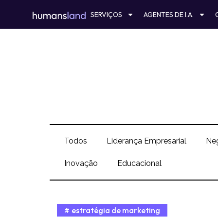
Ir
SERVIÇOS
AGENTES DE I.A.
para
o
conteúdo
Todos
Liderança Empresarial
Ne
Inovação
Educacional
estratégia de marketing