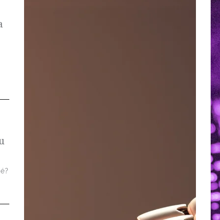
a
u
 é?