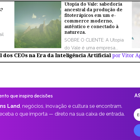
Utopia do Vale: sabedoria
s?
ancestral da produção de
fitoterápicos em um e-
commerce moderno,
autêntico e conectado à
natureza.
il
SOBRE O CLIENTE: A Utopia
do Vale é uma empresa...
 dos CEOs na Era da Inteligência Artificial
por Vitor 
nto que inspira decisões
A
ns Land
,
negócios, inovação e cultura se encontram.
E-
receba o que importa —
direto na sua caixa de entrada.
ma