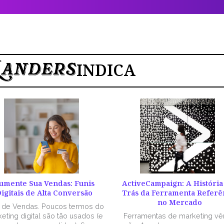
INDICA
umente Sua Vendas: Funis
ActiveCampaign: A História
igitais de Alta Conversão
Trás da Ferramenta Referê
no Mercado
l de Vendas. Poucos termos do
eting digital são tão usados (e
Ferramentas de marketing v