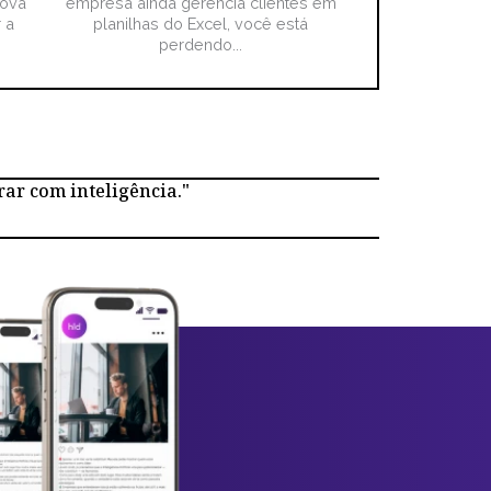
nova
empresa ainda gerencia clientes em
 a
planilhas do Excel, você está
perdendo...
rar com inteligência."