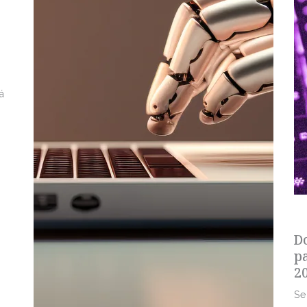
á
s
D
p
2
Se