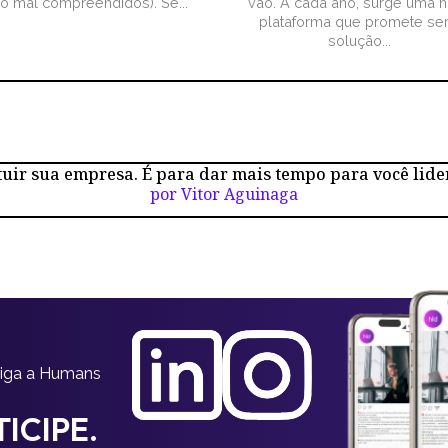
ão mal compreendidos). Se...
vão. A cada ano, surge uma 
plataforma que promete ser
solução...
tuir sua empresa. É para dar mais tempo para você lide
por Vitor Aguinaga
siga a Humans
ICIPE.