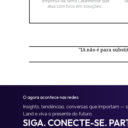
empresa da Serra Catarinense que
t
atua com foco em soluções...
"IA não é para substi
O agora acontece nas redes
Insights, tendências, conversas que importam — 
Land e viva o presente do futuro.
SIGA. CONECTE-SE. PART