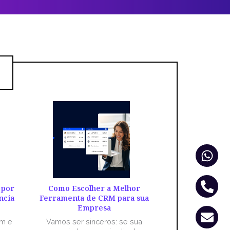
Wha
Pho
Env
alt
 por
Como Escolher a Melhor
ncia
Ferramenta de CRM para sua
Empresa
êm e
Vamos ser sinceros: se sua