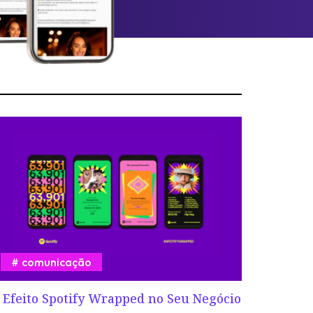
comunicação
 Efeito Spotify Wrapped no Seu Negócio