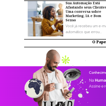
Sua Automação Está
Afastando seus Cliente
Uma conversa sobre
Marketing, IA e Bom
Senso
Você já recebeu um e-ma
automático que errou...
O Papel
Conhecime
Na
Huma
Assine e 