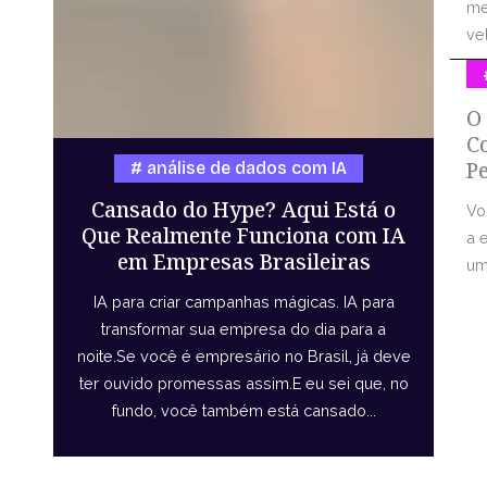
me
vel
O
C
P
análise de dados com IA
Cansado do Hype? Aqui Está o
Vo
Que Realmente Funciona com IA
a 
em Empresas Brasileiras
uma
IA para criar campanhas mágicas. IA para
transformar sua empresa do dia para a
noite.Se você é empresário no Brasil, já deve
ter ouvido promessas assim.E eu sei que, no
fundo, você também está cansado...