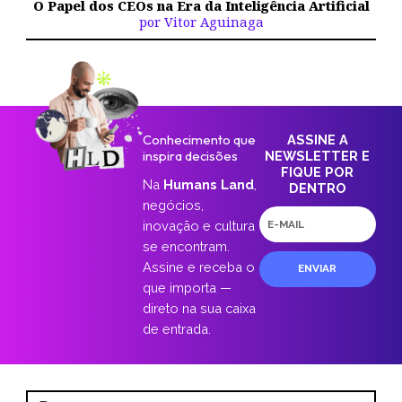
O Papel dos CEOs na Era da Inteligência Artificial
por Vitor Aguinaga
Conhecimento que
ASSINE A
inspira decisões
NEWSLETTER E
FIQUE POR
Na
Humans Land
,
DENTRO
negócios,
E-
inovação e cultura
mail
se encontram.
Assine e receba o
ENVIAR
que importa —
direto na sua caixa
de entrada.