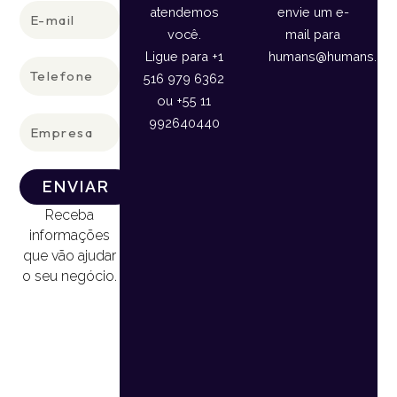
E-
atendemos
envie um e-
mail
você.
mail para
Ligue para +1
humans@humans.lan
Telefone
516 979 6362
ou +55 11
Empresa
992640440
ENVIAR
Receba
informações
que vão ajudar
o seu negócio.