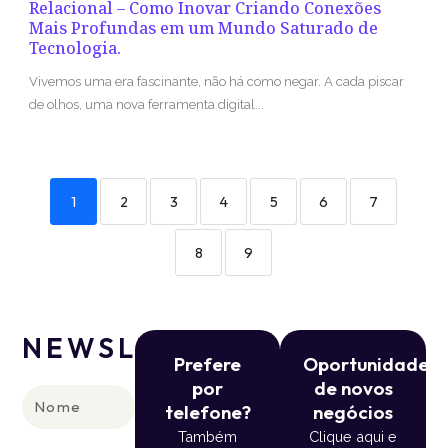
Relacional – Como Inovar Criando Conexões
Mais Profundas em um Mundo Saturado de
Tecnologia.
Vivemos uma era fascinante, não há como negar. A cada piscar
de olhos, uma nova ferramenta digital...
1
2
3
4
5
6
7
8
9
NEWSLETTER
Prefere
Oportunidade
por
de novos
Nome
telefone?
negócios
Também
Clique aqui e