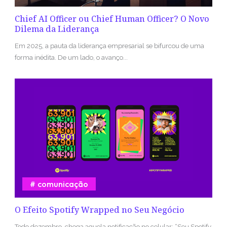
Chief AI Officer ou Chief Human Officer? O Novo
Dilema da Liderança
Em 2025, a pauta da liderança empresarial se bifurcou de uma
forma inédita. De um lado, o avanço...
comunicação
O Efeito Spotify Wrapped no Seu Negócio
Todo dezembro, chega aquela notificação no celular: “Seu Spotify