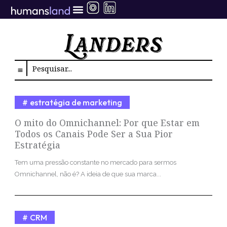
Ir
para
o
conteúdo
Search
estratégia de marketing
O mito do Omnichannel: Por que Estar em
Todos os Canais Pode Ser a Sua Pior
Estratégia
Tem uma pressão constante no mercado para sermos
Omnichannel, não é? A ideia de que sua marca...
CRM