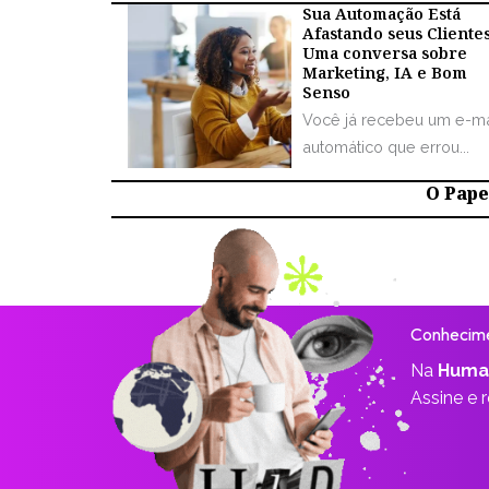
Sua Automação Está
Afastando seus Cliente
Uma conversa sobre
Marketing, IA e Bom
Senso
Você já recebeu um e-ma
automático que errou...
O Papel
Conhecime
Na
Huma
Assine e 