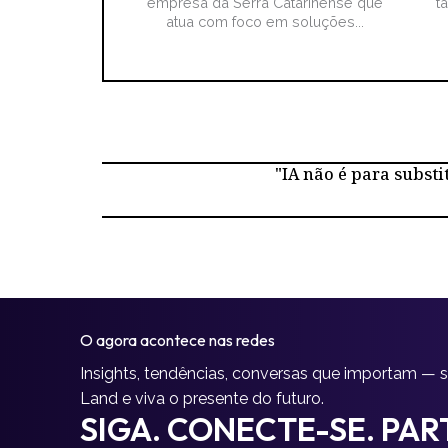
empresa da Serra Catarinense que
t
atua com foco em soluções...
"IA não é para substi
O agora acontece nas redes
Insights, tendências, conversas que importam — 
Land e viva o presente do futuro.
SIGA. CONECTE-SE. PART