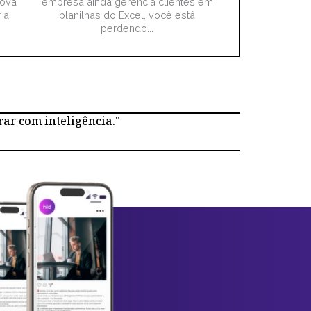
nova
empresa ainda gerencia clientes em
 a
planilhas do Excel, você está
perdendo...
rar com inteligência."