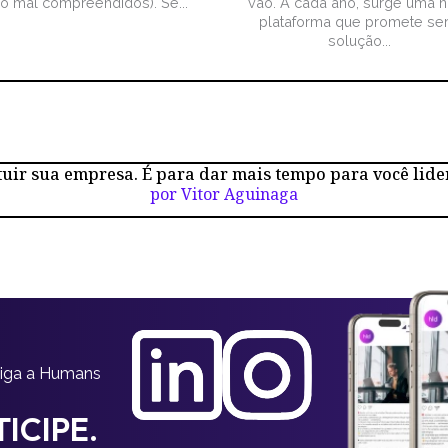
ão mal compreendidos). Se...
vão. A cada ano, surge uma 
plataforma que promete ser
solução...
tuir sua empresa. É para dar mais tempo para você lide
por Vitor Aguinaga
siga a Humans
ICIPE.