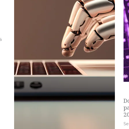
á
s
D
p
2
Se