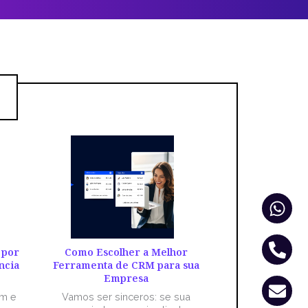
Wha
Pho
Env
alt
 por
Como Escolher a Melhor
ncia
Ferramenta de CRM para sua
Empresa
êm e
Vamos ser sinceros: se sua