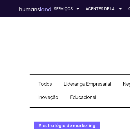
Ir
SERVIÇOS
AGENTES DE I.A.
para
o
conteúdo
Todos
Liderança Empresarial
Ne
Inovação
Educacional
estratégia de marketing