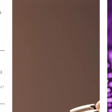
a
u
 é?