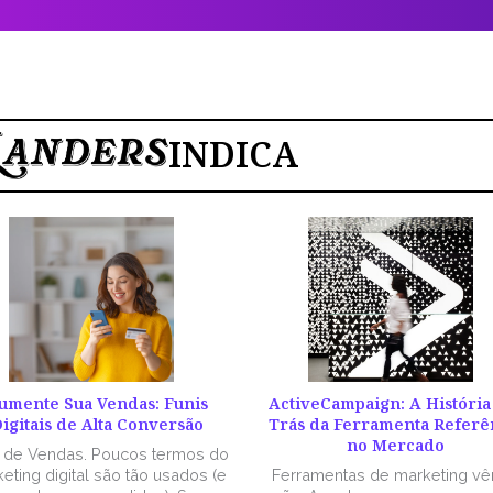
INDICA
umente Sua Vendas: Funis
ActiveCampaign: A História
igitais de Alta Conversão
Trás da Ferramenta Referê
no Mercado
l de Vendas. Poucos termos do
eting digital são tão usados (e
Ferramentas de marketing v