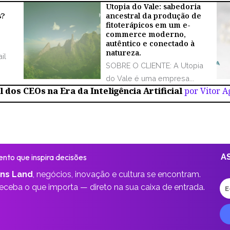
Utopia do Vale: sabedoria
s?
ancestral da produção de
fitoterápicos em um e-
commerce moderno,
autêntico e conectado à
natureza.
il
SOBRE O CLIENTE: A Utopia
do Vale é uma empresa...
 dos CEOs na Era da Inteligência Artificial
por Vitor 
nto que inspira decisões
A
ns Land
,
negócios, inovação e cultura se encontram.
E-
receba o que importa —
direto na sua caixa de entrada.
ma