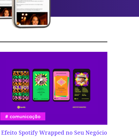
comunicação
 Efeito Spotify Wrapped no Seu Negócio