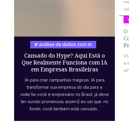
me
vel
O
C
P
análise de dados com IA
Cansado do Hype? Aqui Está o
Vo
Que Realmente Funciona com IA
a 
em Empresas Brasileiras
uma
IA para criar campanhas mágicas. IA para
transformar sua empresa do dia para a
noite.Se você é empresário no Brasil, já deve
ter ouvido promessas assim.E eu sei que, no
fundo, você também está cansado...