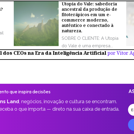
Utopia do Vale: sabedoria
s?
ancestral da produção de
fitoterápicos em um e-
commerce moderno,
autêntico e conectado à
natureza.
il
SOBRE O CLIENTE: A Utopia
do Vale é uma empresa...
 dos CEOs na Era da Inteligência Artificial
por Vitor 
nto que inspira decisões
A
ns Land
,
negócios, inovação e cultura se encontram.
E-
receba o que importa —
direto na sua caixa de entrada.
ma