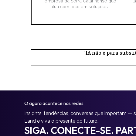
empresa da Serra Catarinense que
t
atua com foco em soluções...
"IA não é para substi
O agora acontece nas redes
Insights, tendências, conversas que importam — 
Land e viva o presente do futuro.
SIGA. CONECTE-SE. PART