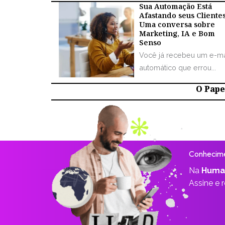
Sua Automação Está
Afastando seus Cliente
Uma conversa sobre
Marketing, IA e Bom
Senso
Você já recebeu um e-ma
automático que errou...
O Papel
Conhecime
Na
Huma
Assine e 