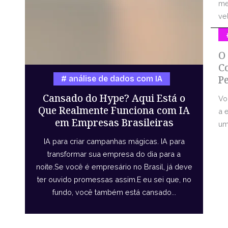
me
vel
O
C
P
análise de dados com IA
Cansado do Hype? Aqui Está o
Vo
Que Realmente Funciona com IA
a 
em Empresas Brasileiras
uma
IA para criar campanhas mágicas. IA para
transformar sua empresa do dia para a
noite.Se você é empresário no Brasil, já deve
ter ouvido promessas assim.E eu sei que, no
fundo, você também está cansado...