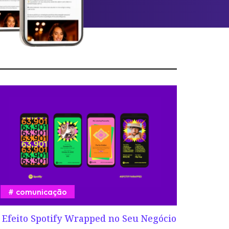
comunicação
 Efeito Spotify Wrapped no Seu Negócio