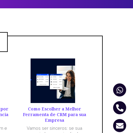
Wha
Pho
Env
alt
 por
Como Escolher a Melhor
ncia
Ferramenta de CRM para sua
Empresa
êm e
Vamos ser sinceros: se sua