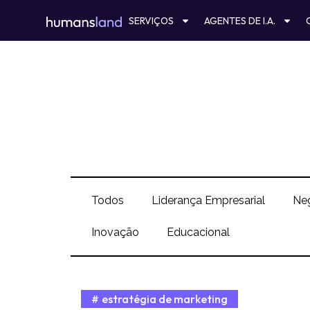
Ir
SERVIÇOS
AGENTES DE I.A.
para
o
conteúdo
Todos
Liderança Empresarial
Ne
Inovação
Educacional
estratégia de marketing