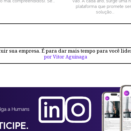
ão mal compreendidos). Se...
vão. A cada ano, surge uma 
plataforma que promete ser
solução...
tuir sua empresa. É para dar mais tempo para você lide
por Vitor Aguinaga
siga a Humans
ICIPE.