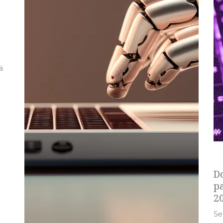
á
s
D
p
2
Se