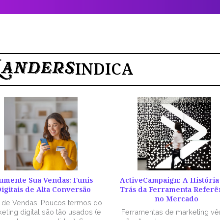
INDICA
umente Sua Vendas: Funis
ActiveCampaign: A História
igitais de Alta Conversão
Trás da Ferramenta Referê
no Mercado
l de Vendas. Poucos termos do
eting digital são tão usados (e
Ferramentas de marketing v