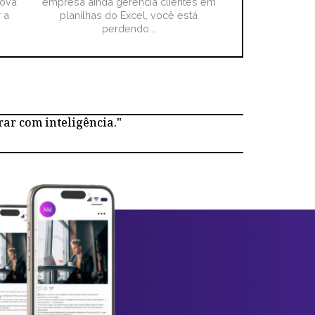
nova
empresa ainda gerencia clientes em
 a
planilhas do Excel, você está
perdendo...
rar com inteligência."