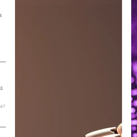
a
u
 é?