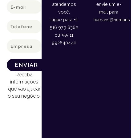
E-
atendemos
envie um e-
mail
você.
mail para
Ligue para +1
humans@humans.lan
Telefone
516 979 6362
ou +55 11
Empresa
992640440
ENVIAR
Receba
informações
que vão ajudar
o seu negócio.