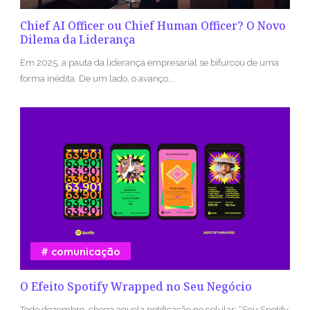
Chief AI Officer ou Chief Human Officer? O Novo
Dilema da Liderança
Em 2025, a pauta da liderança empresarial se bifurcou de uma
forma inédita. De um lado, o avanço...
comunicação
O Efeito Spotify Wrapped no Seu Negócio
Todo dezembro, chega aquela notificação no celular: “Seu Spotify