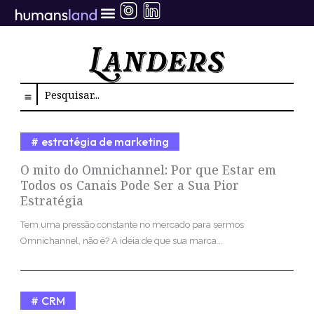
Ir
para
o
conteúdo
Search
estratégia de marketing
O mito do Omnichannel: Por que Estar em
Todos os Canais Pode Ser a Sua Pior
Estratégia
Tem uma pressão constante no mercado para sermos
Omnichannel, não é? A ideia de que sua marca...
CRM