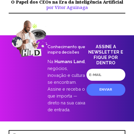
O Papel dos CEOs na Era da Inteligência Artificial
por Vitor Aguinaga
Conhecimento que
ASSINE A
inspira decisões
NEWSLETTER E
FIQUE POR
Na
Humans Land
,
DENTRO
negócios,
E-
inovação e cultura
mail
se encontram.
Assine e receba o
ENVIAR
que importa —
direto na sua caixa
de entrada.