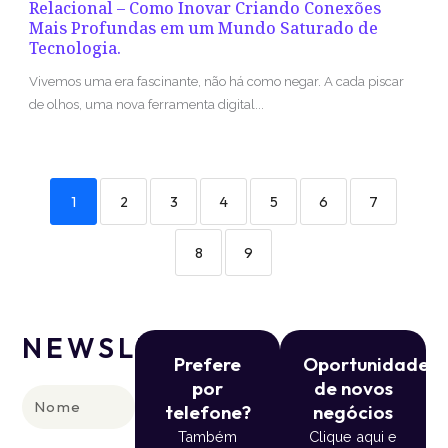
Relacional – Como Inovar Criando Conexões
Mais Profundas em um Mundo Saturado de
Tecnologia.
Vivemos uma era fascinante, não há como negar. A cada piscar
de olhos, uma nova ferramenta digital...
1
2
3
4
5
6
7
8
9
NEWSLETTER
Prefere
Oportunidade
por
de novos
Nome
telefone?
negócios
Também
Clique aqui e