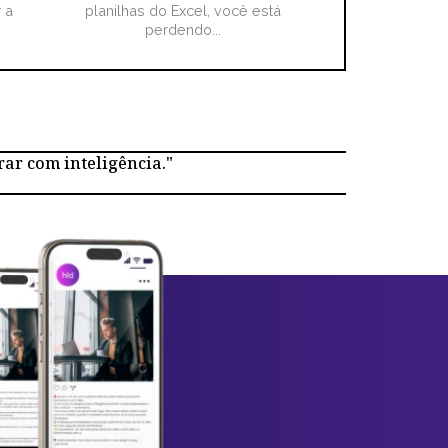
 a
planilhas do Excel, você está
perdendo...
rar com inteligência."