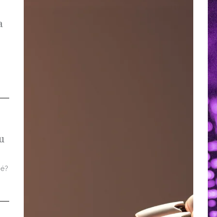
a
u
 é?