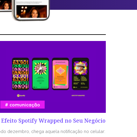
comunicação
 Efeito Spotify Wrapped no Seu Negócio
odo dezembro, chega aquela notificação no celular: