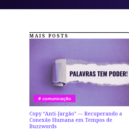
MAIS POSTS
comunicação
Copy “Anti-Jargão” — Recuperando a
Conexão Humana em Tempos de
Buzzwords