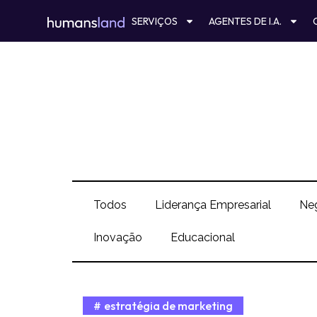
Ir
SERVIÇOS
AGENTES DE I.A.
para
o
conteúdo
Todos
Liderança Empresarial
Ne
Inovação
Educacional
estratégia de marketing