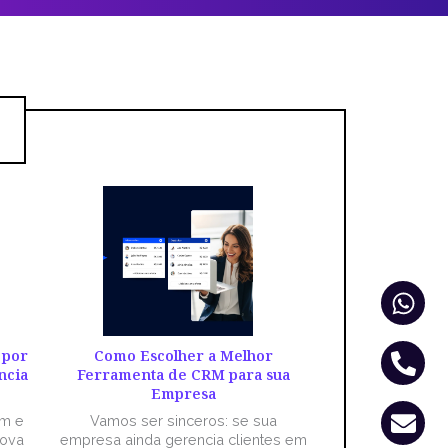
Wha
Pho
Env
alt
 por
Como Escolher a Melhor
ncia
Ferramenta de CRM para sua
Empresa
êm e
Vamos ser sinceros: se sua
nova
empresa ainda gerencia clientes em