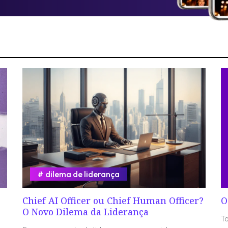
dilema de liderança
Chief AI Officer ou Chief Human Officer?
O
O Novo Dilema da Liderança
T