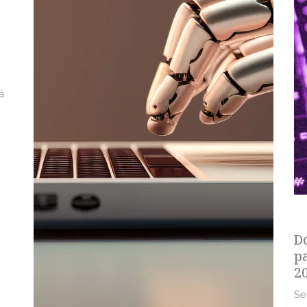
á
s
D
p
2
Se