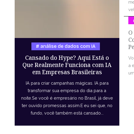
me
vel
O
C
P
análise de dados com IA
Cansado do Hype? Aqui Está o
Vo
Que Realmente Funciona com IA
a 
em Empresas Brasileiras
uma
IA para criar campanhas mágicas. IA para
transformar sua empresa do dia para a
noite.Se você é empresário no Brasil, já deve
ter ouvido promessas assim.E eu sei que, no
fundo, você também está cansado...