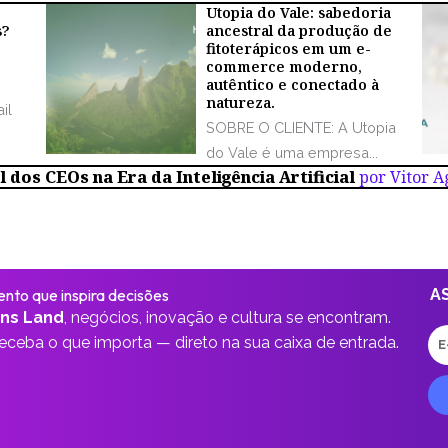
Utopia do Vale: sabedoria
s?
ancestral da produção de
fitoterápicos em um e-
commerce moderno,
autêntico e conectado à
natureza.
il
SOBRE O CLIENTE: A Utopia
do Vale é uma empresa...
 dos CEOs na Era da Inteligência Artificial
por Vitor 
nto que inspira decisões
A
ns Land
,
negócios, inovação e cultura se encontram.
E-
receba o que importa —
direto na sua caixa de entrada.
ma