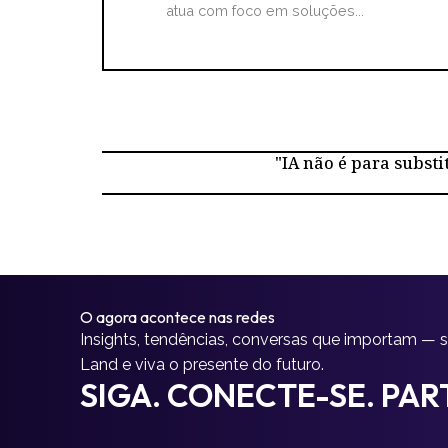
atua com foco em soluções...
"IA não é para substi
O agora acontece nas redes
Insights, tendências, conversas que importam — 
Land e viva o presente do futuro.
SIGA. CONECTE-SE. PART