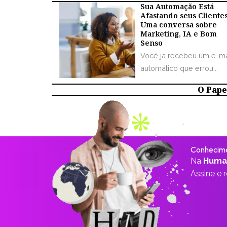
Sua Automação Está
Afastando seus Cliente
Uma conversa sobre
Marketing, IA e Bom
Senso
Você já recebeu um e-ma
automático que errou...
O Papel
Conhecime
Na
Huma
Assine e 