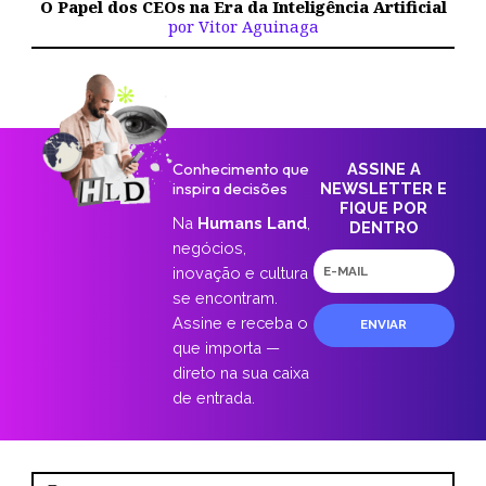
O Papel dos CEOs na Era da Inteligência Artificial
por Vitor Aguinaga
Conhecimento que
ASSINE A
inspira decisões
NEWSLETTER E
FIQUE POR
Na
Humans Land
,
DENTRO
negócios,
E-
inovação e cultura
mail
se encontram.
Assine e receba o
ENVIAR
que importa —
direto na sua caixa
de entrada.