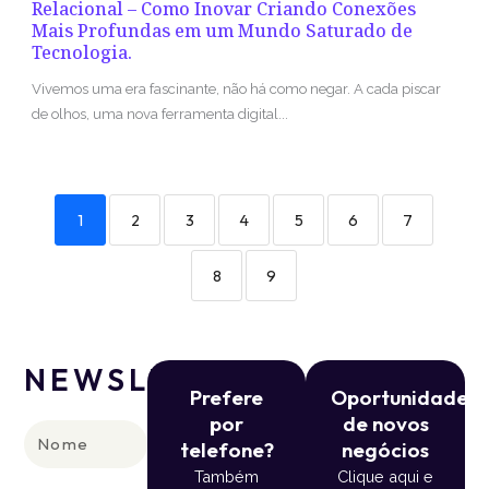
Relacional – Como Inovar Criando Conexões
Mais Profundas em um Mundo Saturado de
Tecnologia.
Vivemos uma era fascinante, não há como negar. A cada piscar
de olhos, uma nova ferramenta digital...
1
2
3
4
5
6
7
8
9
NEWSLETTER
Prefere
Oportunidade
por
de novos
Nome
telefone?
negócios
Também
Clique aqui e