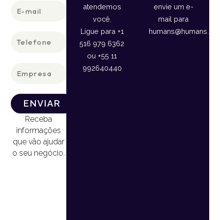
E-
atendemos
envie um e-
mail
você.
mail para
Ligue para +1
humans@humans.lan
Telefone
516 979 6362
ou +55 11
Empresa
992640440
ENVIAR
Receba
informações
que vão ajudar
o seu negócio.