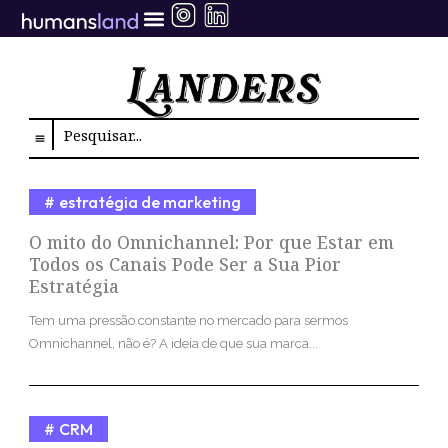
Ir
para
o
conteúdo
Search
estratégia de marketing
O mito do Omnichannel: Por que Estar em
Todos os Canais Pode Ser a Sua Pior
Estratégia
Tem uma pressão constante no mercado para sermos
Omnichannel, não é? A ideia de que sua marca...
CRM