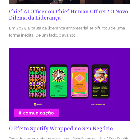
Chief AI Officer ou Chief Human Officer? O Novo
Dilema da Liderança
Em 2025, a pauta da liderança empresarial se bifurcou de uma
forma inédita. De um lado, o avanço...
comunicação
O Efeito Spotify Wrapped no Seu Negócio
Todo dezembro, chega aquela notificação no celular: “Seu Spotify