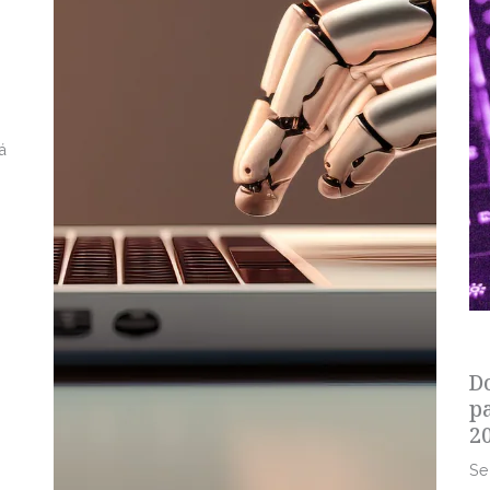
á
s
D
p
2
Se