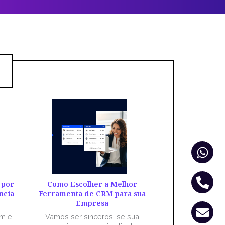
Wha
Pho
Env
alt
 por
Como Escolher a Melhor
ncia
Ferramenta de CRM para sua
Empresa
êm e
Vamos ser sinceros: se sua