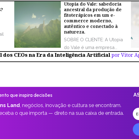
Utopia do Vale: sabedoria
s?
ancestral da produção de
fitoterápicos em um e-
commerce moderno,
autêntico e conectado à
natureza.
il
SOBRE O CLIENTE: A Utopia
do Vale é uma empresa...
 dos CEOs na Era da Inteligência Artificial
por Vitor 
nto que inspira decisões
A
ns Land
,
negócios, inovação e cultura se encontram.
E-
receba o que importa —
direto na sua caixa de entrada.
ma