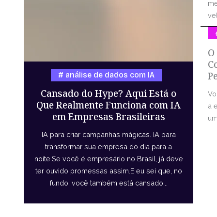
me
vel
O
C
P
análise de dados com IA
Cansado do Hype? Aqui Está o
Vo
Que Realmente Funciona com IA
a 
em Empresas Brasileiras
uma
IA para criar campanhas mágicas. IA para
transformar sua empresa do dia para a
noite.Se você é empresário no Brasil, já deve
ter ouvido promessas assim.E eu sei que, no
fundo, você também está cansado...