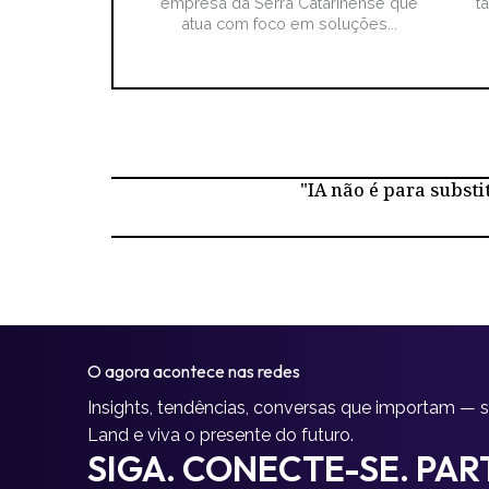
empresa da Serra Catarinense que
t
atua com foco em soluções...
"IA não é para substi
O agora acontece nas redes
Insights, tendências, conversas que importam — 
Land e viva o presente do futuro.
SIGA. CONECTE-SE. PART