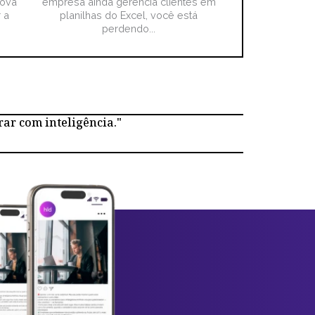
nova
empresa ainda gerencia clientes em
 a
planilhas do Excel, você está
perdendo...
rar com inteligência."