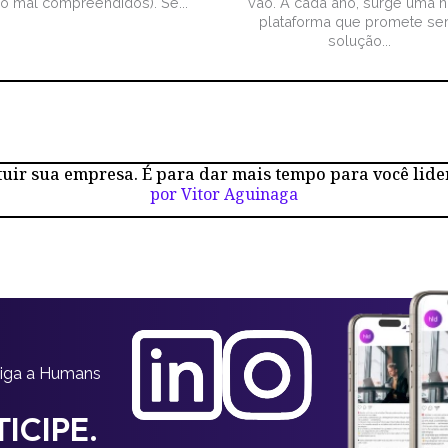
ão mal compreendidos). Se...
vão. A cada ano, surge uma 
plataforma que promete ser
solução...
tuir sua empresa. É para dar mais tempo para você lide
por Vitor Aguinaga
siga a Humans
ICIPE.