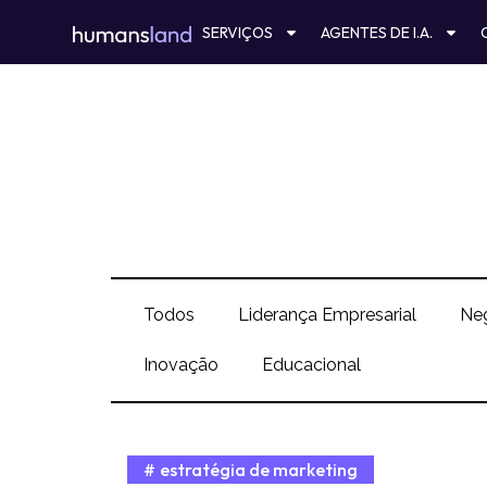
Ir
SERVIÇOS
AGENTES DE I.A.
para
o
conteúdo
Todos
Liderança Empresarial
Ne
Inovação
Educacional
estratégia de marketing