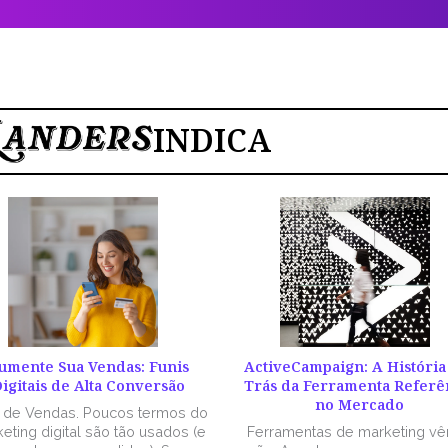
INDICA
umente Sua Vendas: Funis
ActiveCampaign: A História
igitais de Alta Conversão
Trás da Ferramenta Referê
no Mercado
l de Vendas. Poucos termos do
eting digital são tão usados (e
Ferramentas de marketing v