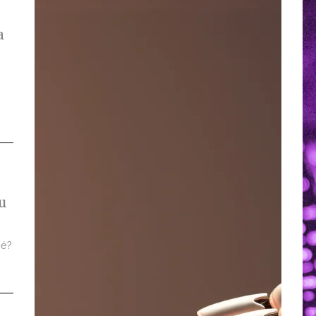
a
u
 é?