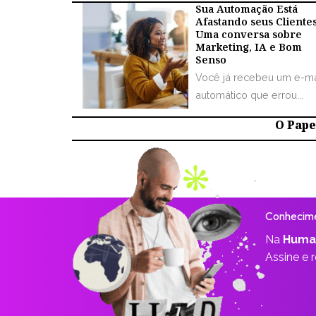
Sua Automação Está
Afastando seus Cliente
Uma conversa sobre
Marketing, IA e Bom
Senso
Você já recebeu um e-ma
automático que errou...
O Papel
Conhecime
Na
Huma
Assine e 