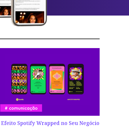
comunicação
 Efeito Spotify Wrapped no Seu Negócio