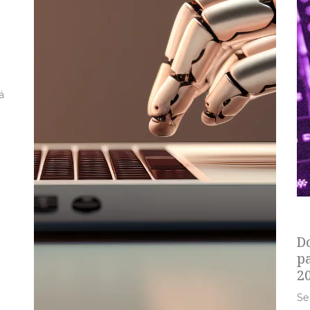
á
s
D
p
2
Se