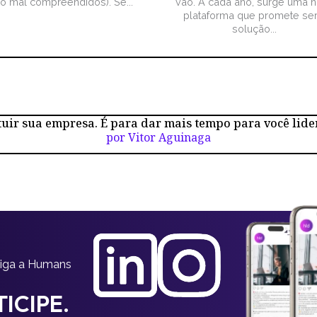
ão mal compreendidos). Se...
vão. A cada ano, surge uma 
plataforma que promete ser
solução...
tuir sua empresa. É para dar mais tempo para você lide
por Vitor Aguinaga
siga a Humans
ICIPE.