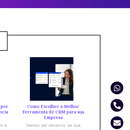
Wha
Pho
Env
alt
 por
Como Escolher a Melhor
ncia
Ferramenta de CRM para sua
Empresa
êm e
Vamos ser sinceros: se sua