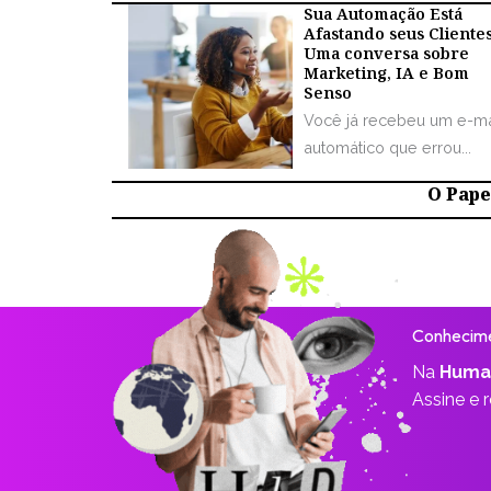
Sua Automação Está
Afastando seus Cliente
Uma conversa sobre
Marketing, IA e Bom
Senso
Você já recebeu um e-ma
automático que errou...
O Papel
Conhecime
Na
Huma
Assine e 