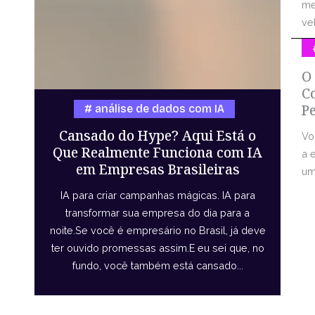
me
vel
O
C
P
análise de dados com IA
Cansado do Hype? Aqui Está o
Vo
Que Realmente Funciona com IA
a 
em Empresas Brasileiras
uma
IA para criar campanhas mágicas. IA para
transformar sua empresa do dia para a
noite.Se você é empresário no Brasil, já deve
ter ouvido promessas assim.E eu sei que, no
fundo, você também está cansado...