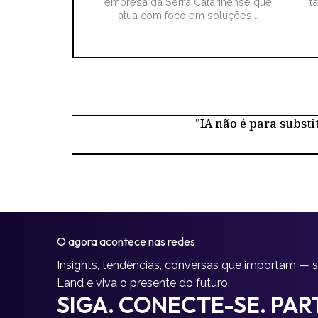
empresa da Serra Catarinense que
t
atua com foco em soluções...
"IA não é para substi
O agora acontece nas redes
Insights, tendências, conversas que importam — 
Land e viva o presente do futuro.
SIGA. CONECTE-SE. PART