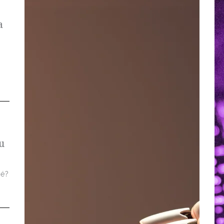
a
u
 é?