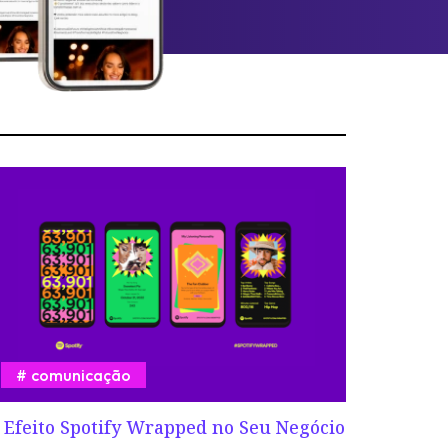
comunicação
 Efeito Spotify Wrapped no Seu Negócio