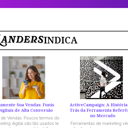
INDICA
umente Sua Vendas: Funis
ActiveCampaign: A História
igitais de Alta Conversão
Trás da Ferramenta Referê
no Mercado
l de Vendas. Poucos termos do
eting digital são tão usados (e
Ferramentas de marketing v