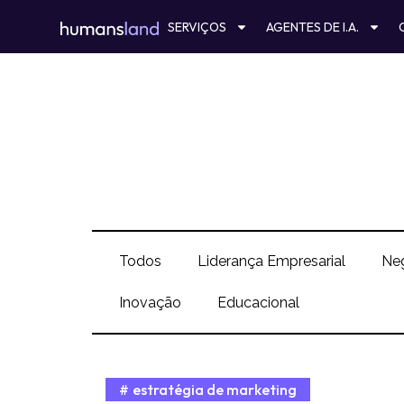
Ir
SERVIÇOS
AGENTES DE I.A.
para
o
conteúdo
Todos
Liderança Empresarial
Ne
Inovação
Educacional
estratégia de marketing