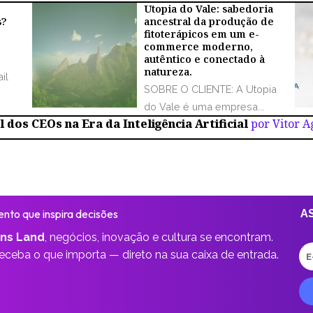
Utopia do Vale: sabedoria
s?
ancestral da produção de
fitoterápicos em um e-
commerce moderno,
autêntico e conectado à
natureza.
il
SOBRE O CLIENTE: A Utopia
do Vale é uma empresa...
 dos CEOs na Era da Inteligência Artificial
por Vitor 
nto que inspira decisões
A
ns Land
,
negócios, inovação e cultura se encontram.
E-
receba o que importa —
direto na sua caixa de entrada.
ma