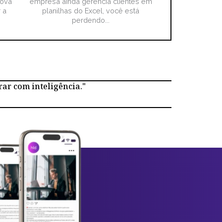
nova
empresa ainda gerencia clientes em
 a
planilhas do Excel, você está
perdendo...
rar com inteligência."