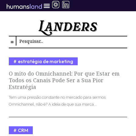
Ir
para
o
conteúdo
Search
estratégia de marketing
O mito do Omnichannel: Por que Estar em
Todos os Canais Pode Ser a Sua Pior
Estratégia
Tem uma pressão constante no mercado para sermos
Omnichannel, não é? A ideia de que sua marca...
CRM