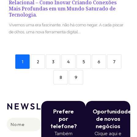
Relacional – Como Inovar Criando Conexões
Mais Profundas em um Mundo Saturado de
Tecnologia.
Vivemos uma era fascinante, não há como negar. A cada piscar
de olhos, uma nova ferramenta digital...
1
2
3
4
5
6
7
8
9
NEWSLETTER
Prefere
Oportunidade
por
de novos
Nome
telefone?
negócios
Também
Clique aqui e