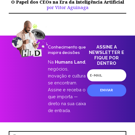
O Papel dos CEOs na Era da Inteligência Artificial
por Vitor Aguinaga
Conhecimento que
ASSINE A
inspira decisões
NEWSLETTER E
FIQUE POR
Na
Humans Land
,
DENTRO
negócios,
E-
inovação e cultura
mail
se encontram.
Assine e receba o
ENVIAR
que importa —
direto na sua caixa
de entrada.