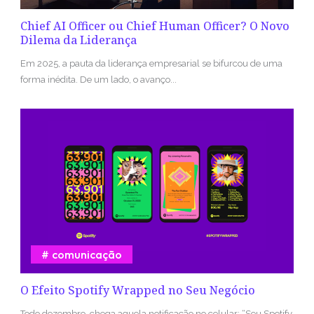
Chief AI Officer ou Chief Human Officer? O Novo
Dilema da Liderança
Em 2025, a pauta da liderança empresarial se bifurcou de uma
forma inédita. De um lado, o avanço...
comunicação
O Efeito Spotify Wrapped no Seu Negócio
Todo dezembro, chega aquela notificação no celular: “Seu Spotify