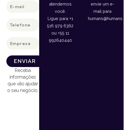
E-
atendemos
envie um e-
mail
você.
mail para
Ligue para +1
humans@humans.lan
Telefone
516 979 6362
ou +55 11
Empresa
992640440
ENVIAR
Receba
informações
que vão ajudar
o seu negócio.