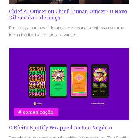
Chief AI Officer ou Chief Human Officer? O Novo
Dilema da Liderança
Em 2025, a pauta da liderança empresarial se bifurcou de uma
forma inédita. De um lado, o avanço...
comunicação
O Efeito Spotify Wrapped no Seu Negócio
Todo dezembro, chega aquela notificação no celular: “Seu Spotify