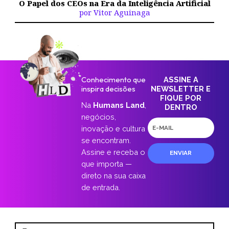
O Papel dos CEOs na Era da Inteligência Artificial
por Vitor Aguinaga
Conhecimento que
ASSINE A
inspira decisões
NEWSLETTER E
FIQUE POR
Na
Humans Land
,
DENTRO
negócios,
E-
inovação e cultura
mail
se encontram.
Assine e receba o
ENVIAR
que importa —
direto na sua caixa
de entrada.