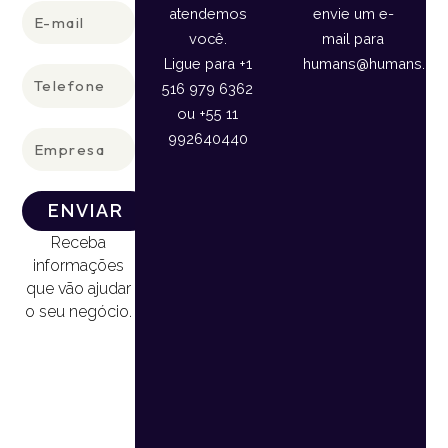
E-
atendemos
envie um e-
mail
você.
mail para
Ligue para +1
humans@humans.lan
Telefone
516 979 6362
ou +55 11
Empresa
992640440
ENVIAR
Receba
informações
que vão ajudar
o seu negócio.