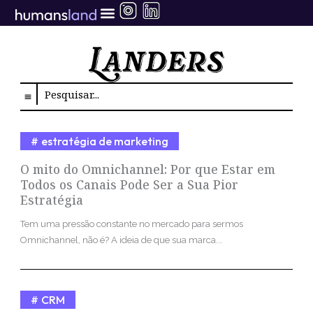
Ir
para
o
conteúdo
Search
estratégia de marketing
O mito do Omnichannel: Por que Estar em
Todos os Canais Pode Ser a Sua Pior
Estratégia
Tem uma pressão constante no mercado para sermos
Omnichannel, não é? A ideia de que sua marca...
CRM