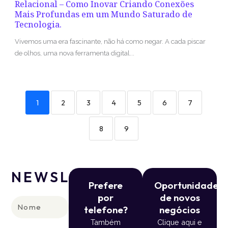
Relacional – Como Inovar Criando Conexões
Mais Profundas em um Mundo Saturado de
Tecnologia.
Vivemos uma era fascinante, não há como negar. A cada piscar
de olhos, uma nova ferramenta digital...
1
2
3
4
5
6
7
8
9
NEWSLETTER
Prefere
Oportunidade
por
de novos
Nome
telefone?
negócios
Também
Clique aqui e