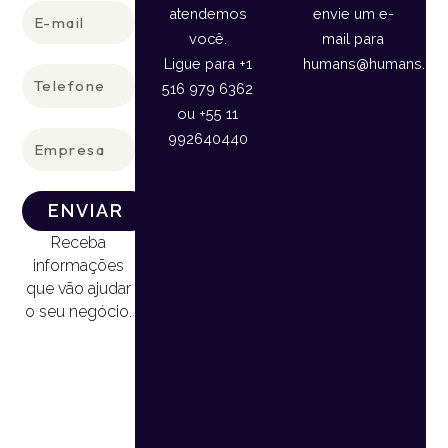
E-
atendemos
envie um e-
mail
você.
mail para
Ligue para +1
humans@humans.lan
Telefone
516 979 6362
ou +55 11
Empresa
992640440
ENVIAR
Receba
informações
que vão ajudar
o seu negócio.