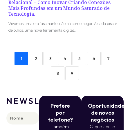
Relacional – Como Inovar Criando Conexões
Mais Profundas em um Mundo Saturado de
Tecnologia.
Vivemos uma era fascinante, não há como negar. A cada piscar
de olhos, uma nova ferramenta digital...
1
2
3
4
5
6
7
8
9
NEWSLETTER
Prefere
Oportunidade
por
de novos
Nome
telefone?
negócios
Também
Clique aqui e