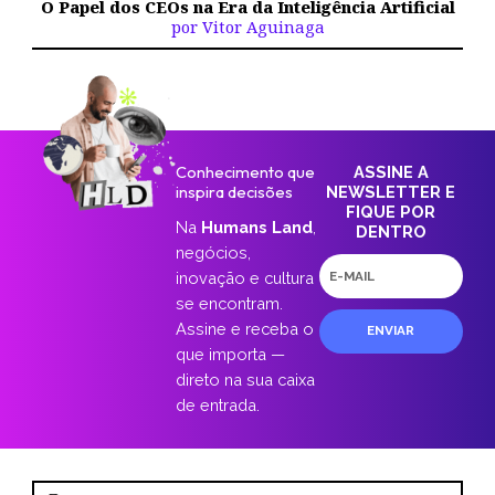
O Papel dos CEOs na Era da Inteligência Artificial
por Vitor Aguinaga
Conhecimento que
ASSINE A
inspira decisões
NEWSLETTER E
FIQUE POR
Na
Humans Land
,
DENTRO
negócios,
E-
inovação e cultura
mail
se encontram.
Assine e receba o
ENVIAR
que importa —
direto na sua caixa
de entrada.