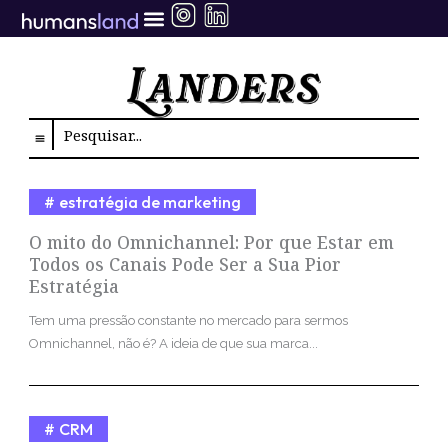
Ir
para
o
conteúdo
Search
estratégia de marketing
O mito do Omnichannel: Por que Estar em
Todos os Canais Pode Ser a Sua Pior
Estratégia
Tem uma pressão constante no mercado para sermos
Omnichannel, não é? A ideia de que sua marca...
CRM