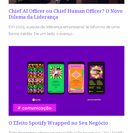
Chief AI Officer ou Chief Human Officer? O Novo
Dilema da Liderança
Em 2025, a pauta da liderança empresarial se bifurcou de uma
forma inédita. De um lado, o avanço...
comunicação
O Efeito Spotify Wrapped no Seu Negócio
Todo dezembro, chega aquela notificação no celular: “Seu Spotify