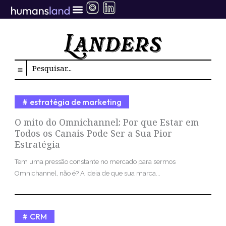
Ir
para
o
conteúdo
Search
estratégia de marketing
O mito do Omnichannel: Por que Estar em
Todos os Canais Pode Ser a Sua Pior
Estratégia
Tem uma pressão constante no mercado para sermos
Omnichannel, não é? A ideia de que sua marca...
CRM