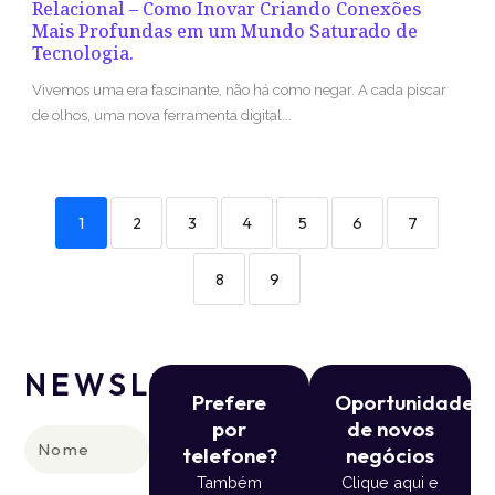
Relacional – Como Inovar Criando Conexões
Mais Profundas em um Mundo Saturado de
Tecnologia.
Vivemos uma era fascinante, não há como negar. A cada piscar
de olhos, uma nova ferramenta digital...
1
2
3
4
5
6
7
8
9
NEWSLETTER
Prefere
Oportunidade
por
de novos
Nome
telefone?
negócios
Também
Clique aqui e