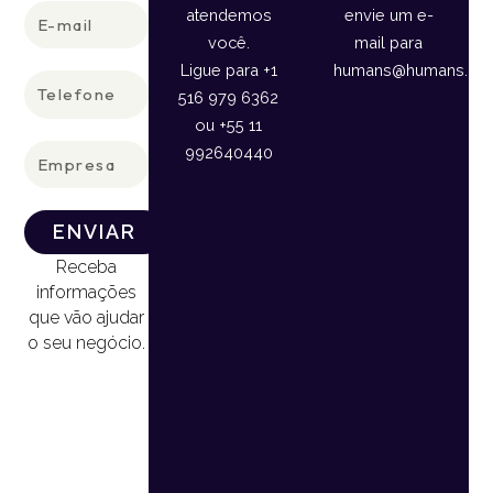
E-
atendemos
envie um e-
mail
você.
mail para
Ligue para +1
humans@humans.lan
Telefone
516 979 6362
ou +55 11
Empresa
992640440
ENVIAR
Receba
informações
que vão ajudar
o seu negócio.