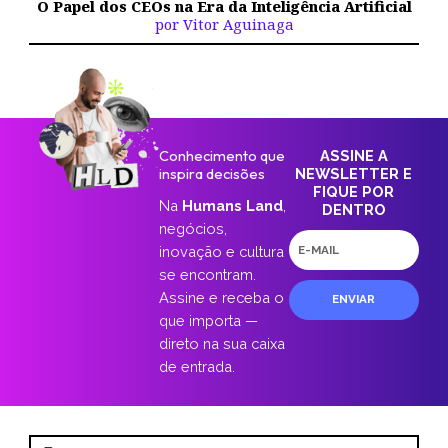
O Papel dos CEOs na Era da Inteligência Artificial
por Vitor Aguinaga
Conhecimento que
ASSINE A
inspira decisões
NEWSLETTER E
FIQUE POR
Na
Humans Land
,
DENTRO
negócios,
E-
inovação e cultura
mail
se encontram.
Assine e receba o
ENVIAR
que importa —
direto na sua caixa
de entrada.