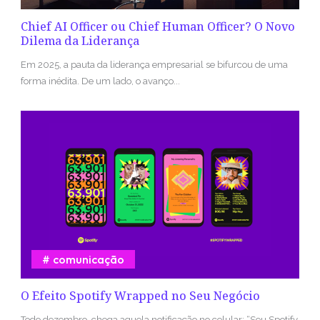
Chief AI Officer ou Chief Human Officer? O Novo
Dilema da Liderança
Em 2025, a pauta da liderança empresarial se bifurcou de uma
forma inédita. De um lado, o avanço...
comunicação
O Efeito Spotify Wrapped no Seu Negócio
Todo dezembro, chega aquela notificação no celular: “Seu Spotify