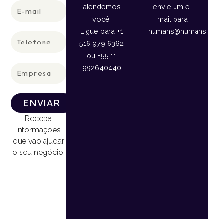
E-
atendemos
envie um e-
mail
você.
mail para
Ligue para +1
humans@humans.lan
Telefone
516 979 6362
ou +55 11
Empresa
992640440
ENVIAR
Receba
informações
que vão ajudar
o seu negócio.