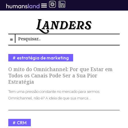
Ir
para
o
conteúdo
Search
estratégia de marketing
O mito do Omnichannel: Por que Estar em
Todos os Canais Pode Ser a Sua Pior
Estratégia
Tem uma pressão constante no mercado para sermos
Omnichannel, não é? A ideia de que sua marca...
CRM