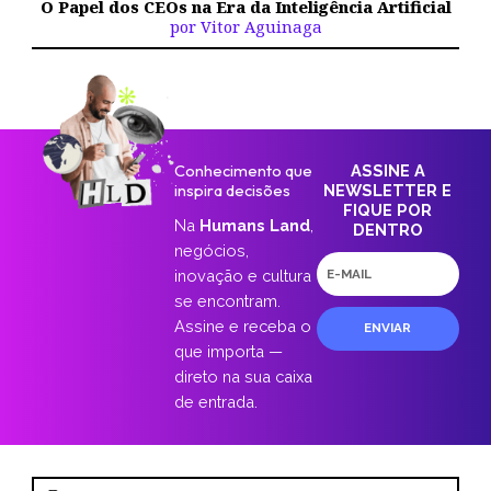
O Papel dos CEOs na Era da Inteligência Artificial
por Vitor Aguinaga
Conhecimento que
ASSINE A
inspira decisões
NEWSLETTER E
FIQUE POR
Na
Humans Land
,
DENTRO
negócios,
E-
inovação e cultura
mail
se encontram.
Assine e receba o
ENVIAR
que importa —
direto na sua caixa
de entrada.