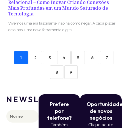
Relacional – Como Inovar Criando Conexões
Mais Profundas em um Mundo Saturado de
Tecnologia.
Vivemos uma era fascinante, não há como negar. A cada piscar
de olhos, uma nova ferramenta digital...
1
2
3
4
5
6
7
8
9
NEWSLETTER
Prefere
Oportunidade
por
de novos
Nome
telefone?
negócios
Também
Clique aqui e