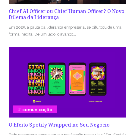
Chief AI Officer ou Chief Human Officer? O Novo
Dilema da Liderança
Em 2025, a pauta da liderança empresarial se bifurcou de uma
forma inédita. De um lado, o avanço...
comunicação
O Efeito Spotify Wrapped no Seu Negócio
Todo dezembro, chega aquela notificação no celular: “Seu Spotify