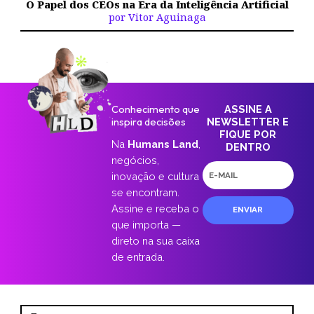
O Papel dos CEOs na Era da Inteligência Artificial
por Vitor Aguinaga
Conhecimento que
ASSINE A
inspira decisões
NEWSLETTER E
FIQUE POR
Na
Humans Land
,
DENTRO
negócios,
E-
inovação e cultura
mail
se encontram.
Assine e receba o
ENVIAR
que importa —
direto na sua caixa
de entrada.