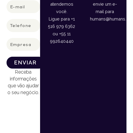
E-
atendemos
envie um e-
mail
você.
mail para
Ligue para +1
humans@humans.lan
Telefone
516 979 6362
ou +55 11
Empresa
992640440
ENVIAR
Receba
informações
que vão ajudar
o seu negócio.