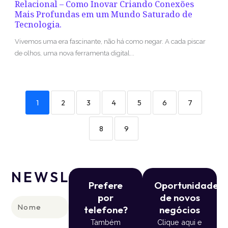
Relacional – Como Inovar Criando Conexões
Mais Profundas em um Mundo Saturado de
Tecnologia.
Vivemos uma era fascinante, não há como negar. A cada piscar
de olhos, uma nova ferramenta digital...
1
2
3
4
5
6
7
8
9
NEWSLETTER
Prefere
Oportunidade
por
de novos
Nome
telefone?
negócios
Também
Clique aqui e