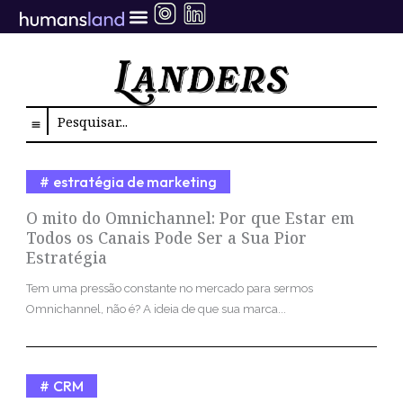
Ir
para
o
conteúdo
Search
estratégia de marketing
O mito do Omnichannel: Por que Estar em
Todos os Canais Pode Ser a Sua Pior
Estratégia
Tem uma pressão constante no mercado para sermos
Omnichannel, não é? A ideia de que sua marca...
CRM