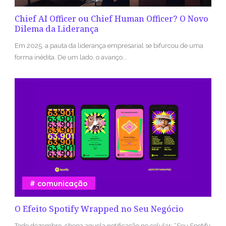
Chief AI Officer ou Chief Human Officer? O Novo
Dilema da Liderança
Em 2025, a pauta da liderança empresarial se bifurcou de uma
forma inédita. De um lado, o avanço...
comunicação
O Efeito Spotify Wrapped no Seu Negócio
Todo dezembro, chega aquela notificação no celular: “Seu Spotify