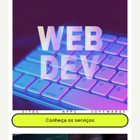
SITES
APPS
SOFTWARES
Conheça os serviços