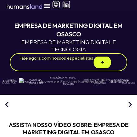
Ir
para
o
conteúdo
EMPRESA DE MARKETING DIGITAL EM
OSASCO
EMPRESA DE MARKETING DIGITAL E
TECNOLOGIA
Fale agora com nossos especialistas
INTELIGÊNCIA ARTIFICIAL
ASSISTENTE VIRTUAL
PLUGIN | API
SITES
FLUXOS AUTOMATIZADOS
LEADS
E-COMMERCE
CRM
SOFTWARES
RELATÓRIOS
APLICATIVOS
SEO/ BLOGS
GOOGLE ADS
LINKEDIN ADS
META ADS
ASSISTA NOSSO VÍDEO SOBRE: EMPRESA DE
MARKETING DIGITAL EM OSASCO