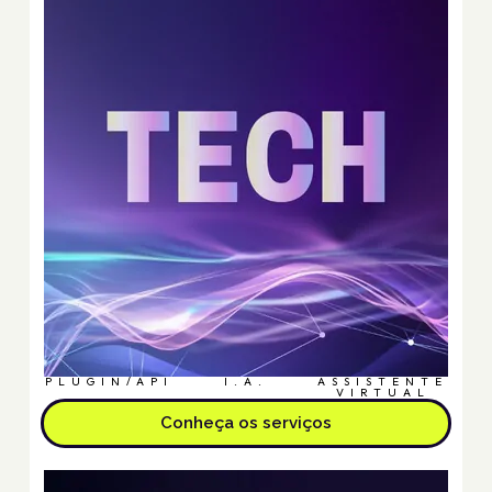
PLUGIN/API
I.A.
ASSISTENTE
VIRTUAL
Conheça os serviços