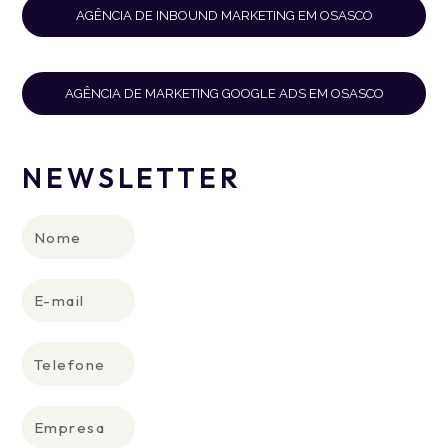
AGÊNCIA DE INBOUND MARKETING EM OSASCO
AGÊNCIA DE MARKETING GOOGLE ADS EM OSASCO
NEWSLETTER
Prefere
Oportunidade
por
de novos
Nome
telefone?
negócios
Também
Clique aqui e
E-
atendemos
envie um e-
mail
você.
mail para
Ligue para +1
humans@humans.lan
Telefone
516 979 6362
ou +55 11
Empresa
992640440