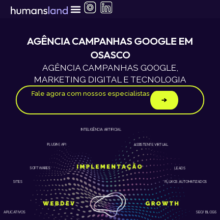
Ir
para
o
conteúdo
AGÊNCIA CAMPANHAS GOOGLE EM
OSASCO
AGÊNCIA CAMPANHAS GOOGLE,
MARKETING DIGITAL E TECNOLOGIA
Fale agora com nossos especialistas
INTELIGÊNCIA ARTIFICIAL
ASSISTENTE VIRTUAL
PLUGIN | API
LEADS
SOFTWARES
SITES
FLUXOS AUTOMATIZADOS
APLICATIVOS
SEO/ BLOGS