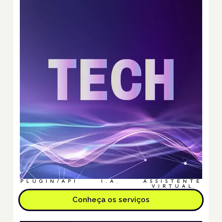
PLUGIN/API
I.A.
ASSISTENTE
VIRTUAL
Conheça os serviços