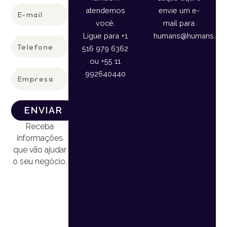
E-
atendemos
envie um e-
mail
você.
mail para
Ligue para +1
humans@humans.lan
Telefone
516 979 6362
ou +55 11
Empresa
992640440
ENVIAR
Receba
informações
que vão ajudar
o seu negócio.