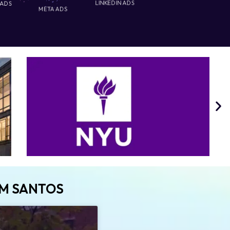
 ADS
LINKEDIN ADS
META ADS
EM SANTOS