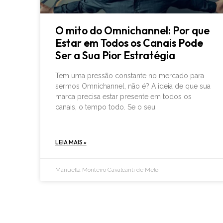
O mito do Omnichannel: Por que
Estar em Todos os Canais Pode
Ser a Sua Pior Estratégia
Tem uma pressão constante no mercado para
sermos Omnichannel, não é? A ideia de que sua
marca precisa estar presente em todos os
canais, o tempo todo. Se o seu
LEIA MAIS »
Manuella Monteiro Cavalcanti de Melo