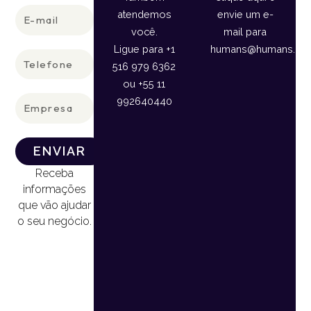
E-
atendemos
envie um e-
mail
você.
mail para
Ligue para +1
humans@humans.lan
Telefone
516 979 6362
ou +55 11
Empresa
992640440
ENVIAR
Receba
informações
que vão ajudar
o seu negócio.