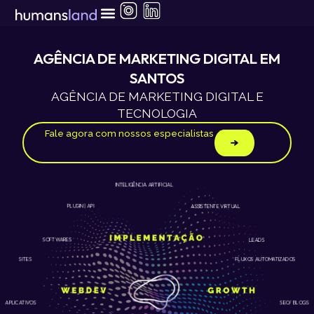
Ir
para
o
conteúdo
AGÊNCIA DE MARKETING DIGITAL EM
SANTOS
AGÊNCIA DE MARKETING DIGITAL E
TECNOLOGIA
Fale agora com nossos especialistas
INTELIGÊNCIA ARTIFICIAL
ASSISTENTE VIRTUAL
PLUGIN | API
LEADS
SOFTWARES
SITES
FLUXOS AUTOMATIZADOS
APLICATIVOS
SEO/ BLOGS