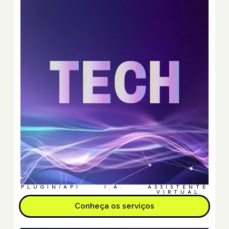
PLUGIN/API
I.A.
ASSISTENTE
VIRTUAL
Conheça os serviços