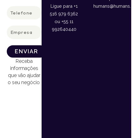
Ligue para +1
humans@humans.lan
Telefone
516 979 6362
ou +55 11
Empresa
992640440
ENVIAR
Receba
informações
que vão ajudar
o seu negócio.