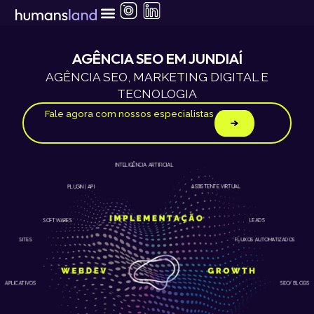
Ir
para
o
conteúdo
AGÊNCIA SEO EM JUNDIAÍ
AGÊNCIA SEO, MARKETING DIGITAL E
TECNOLOGIA
Fale agora com nossos especialistas
INTELIGÊNCIA ARTIFICIAL
ASSISTENTE VIRTUAL
PLUGIN | API
LEADS
SOFTWARES
SITES
FLUXOS AUTOMATIZADOS
APLICATIVOS
SEO/ BLOGS