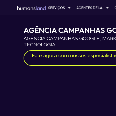
Ir
SERVIÇOS
AGENTES DE I.A.
para
o
conteúdo
AGÊNCIA CAMPANHAS GO
AGÊNCIA CAMPANHAS GOOGLE, MARKE
TECNOLOGIA
Fale agora com nossos especialista