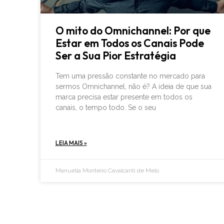
O mito do Omnichannel: Por que
Estar em Todos os Canais Pode
Ser a Sua Pior Estratégia
Tem uma pressão constante no mercado para
sermos Omnichannel, não é? A ideia de que sua
marca precisa estar presente em todos os
canais, o tempo todo. Se o seu
LEIA MAIS »
Manuella Monteiro Cavalcanti de Melo