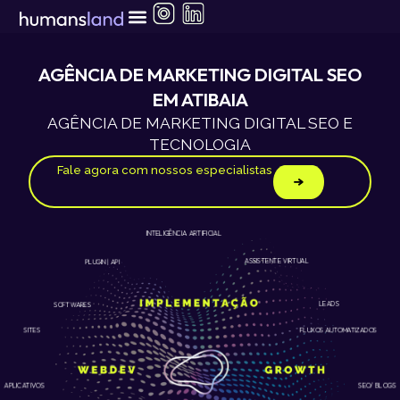
Ir
para
o
conteúdo
AGÊNCIA DE MARKETING DIGITAL SEO
EM ATIBAIA
AGÊNCIA DE MARKETING DIGITAL SEO E
TECNOLOGIA
Fale agora com nossos especialistas
INTELIGÊNCIA ARTIFICIAL
ASSISTENTE VIRTUAL
PLUGIN | API
LEADS
SOFTWARES
SITES
FLUXOS AUTOMATIZADOS
APLICATIVOS
SEO/ BLOGS