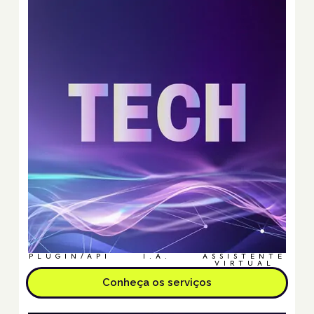
PLUGIN/API
I.A.
ASSISTENTE
VIRTUAL
Conheça os serviços