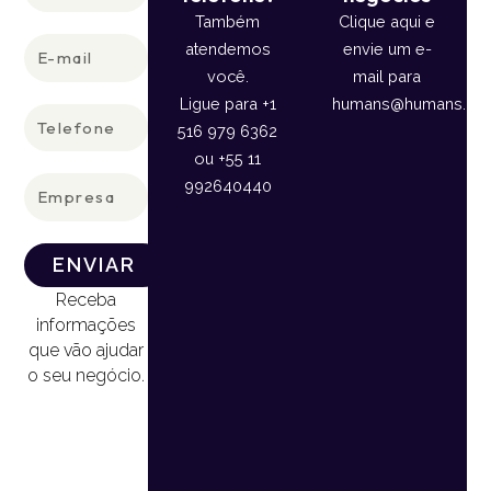
Também
Clique aqui e
E-
atendemos
envie um e-
mail
você.
mail para
Ligue para +1
humans@humans.lan
Telefone
516 979 6362
ou +55 11
Empresa
992640440
ENVIAR
Receba
informações
que vão ajudar
o seu negócio.