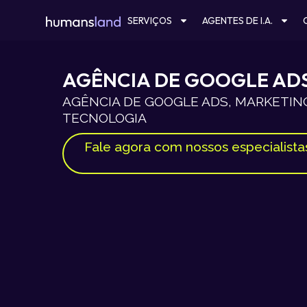
Ir
SERVIÇOS
AGENTES DE I.A.
para
o
conteúdo
AGÊNCIA DE GOOGLE ADS
AGÊNCIA DE GOOGLE ADS, MARKETING
TECNOLOGIA
Fale agora com nossos especialista