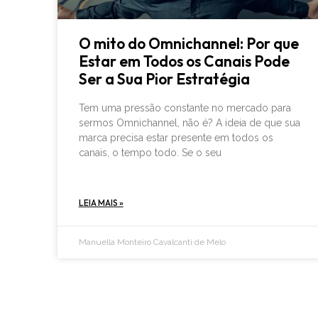
O mito do Omnichannel: Por que
Estar em Todos os Canais Pode
Ser a Sua Pior Estratégia
Tem uma pressão constante no mercado para
sermos Omnichannel, não é? A ideia de que sua
marca precisa estar presente em todos os
canais, o tempo todo. Se o seu
LEIA MAIS »
Manuella Monteiro Cavalcanti de Melo