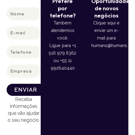
Prefere
Oportunidade
por
de novos
Nome
telefone?
negócios
Também
Clique aqui e
E-
atendemos
envie um e-
mail
você.
mail para
Ligue para +1
humans@humans.lan
Telefone
516 979 6362
ou +55 11
Empresa
992640440
ENVIAR
Receba
informações
que vão ajudar
o seu negócio.