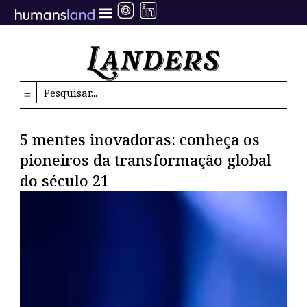
Ir
para
o
conteúdo
Search
5 mentes inovadoras: conheça os
pioneiros da transformação global
do século 21