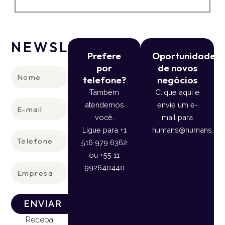
NEWSLETTER
Prefere
Oportunidade
por
de novos
Nome
telefone?
negócios
Também
Clique aqui e
E-
atendemos
envie um e-
mail
você.
mail para
Ligue para +1
humans@humans.lan
Telefone
516 979 6362
ou +55 11
Empresa
992640440
ENVIAR
Receba