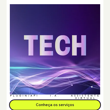
PLUGIN/API
I.A.
ASSISTENTE
VIRTUAL
Conheça os serviços