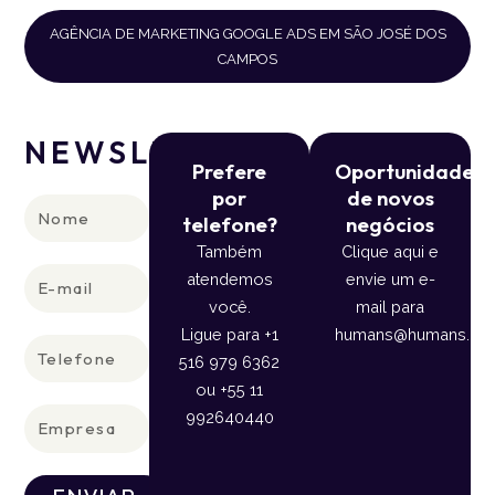
AGÊNCIA DE MARKETING GOOGLE ADS EM SÃO JOSÉ DOS
CAMPOS
NEWSLETTER
Prefere
Oportunidade
por
de novos
Nome
telefone?
negócios
Também
Clique aqui e
E-
atendemos
envie um e-
mail
você.
mail para
Ligue para +1
humans@humans.lan
Telefone
516 979 6362
ou +55 11
Empresa
992640440