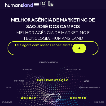
Ir
para
o
conteúdo
MELHOR AGÊNCIA DE MARKETING DE
SÃO JOSÉ DOS CAMPOS
MELHOR AGÊNCIA DE MARKETING E
TECNOLOGIA: HUMANS LAND
Fale agora com nossos especialistas
INTELIGÊNCIA ARTIFICIAL
ASSISTENTE VIRTUAL
PLUGIN | API
LEADS
SOFTWARES
SITES
FLUXOS AUTOMATIZADOS
APLICATIVOS
SEO/ BLOGS