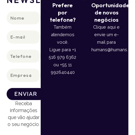
Prefere
Oportunidade
por
de novos
Nome
telefone?
negócios
Também
Clique aqui e
E-
atendemos
envie um e-
mail
você.
mail para
Ligue para +1
humans@humans.lan
Telefone
516 979 6362
ou +55 11
Empresa
992640440
ENVIAR
Receba
informações
que vão ajudar
o seu negócio.