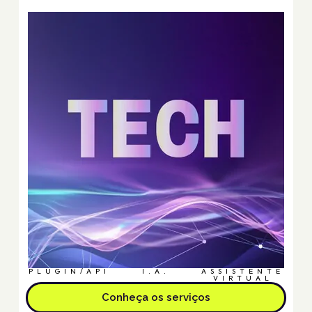
PLUGIN/API
I.A.
ASSISTENTE
VIRTUAL
Conheça os serviços