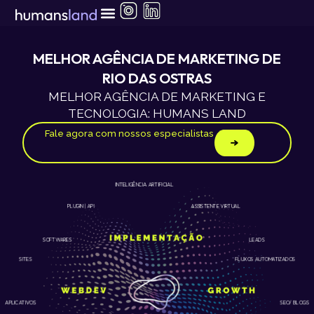
Ir
para
o
conteúdo
MELHOR AGÊNCIA DE MARKETING DE
RIO DAS OSTRAS
MELHOR AGÊNCIA DE MARKETING E
TECNOLOGIA: HUMANS LAND
Fale agora com nossos especialistas
INTELIGÊNCIA ARTIFICIAL
ASSISTENTE VIRTUAL
PLUGIN | API
LEADS
SOFTWARES
SITES
FLUXOS AUTOMATIZADOS
APLICATIVOS
SEO/ BLOGS