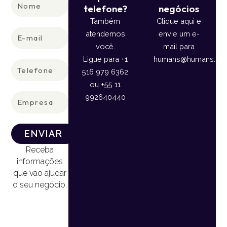
Nome
telefone?
negócios
Também
Clique aqui e
E-
atendemos
envie um e-
mail
você.
mail para
Ligue para +1
humans@humans.lan
Telefone
516 979 6362
ou +55 11
Empresa
992640440
ENVIAR
Receba
informações
que vão ajudar
o seu negócio.