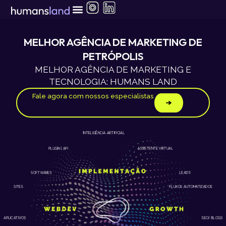
Ir
para
o
conteúdo
MELHOR AGÊNCIA DE MARKETING DE
PETRÓPOLIS
MELHOR AGÊNCIA DE MARKETING E
TECNOLOGIA: HUMANS LAND
Fale agora com nossos especialistas
INTELIGÊNCIA ARTIFICIAL
ASSISTENTE VIRTUAL
PLUGIN | API
LEADS
SOFTWARES
SITES
FLUXOS AUTOMATIZADOS
APLICATIVOS
SEO/ BLOGS