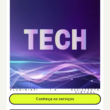
PLUGIN/API
I.A.
ASSISTENTE
VIRTUAL
Conheça os serviços