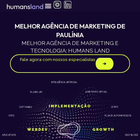
Ir
para
o
conteúdo
MELHOR AGÊNCIA DE MARKETING DE
PAULÍNIA
MELHOR AGÊNCIA DE MARKETING E
TECNOLOGIA: HUMANS LAND
Fale agora com nossos especialistas
INTELIGÊNCIA ARTIFICIAL
ASSISTENTE VIRTUAL
PLUGIN | API
LEADS
SOFTWARES
SITES
FLUXOS AUTOMATIZADOS
APLICATIVOS
SEO/ BLOGS