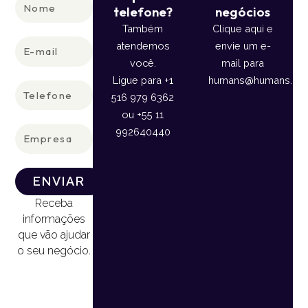
Nome
telefone?
negócios
Também
Clique aqui e
E-
atendemos
envie um e-
mail
você.
mail para
Ligue para +1
humans@humans.lan
Telefone
516 979 6362
ou +55 11
Empresa
992640440
ENVIAR
Receba
informações
que vão ajudar
o seu negócio.