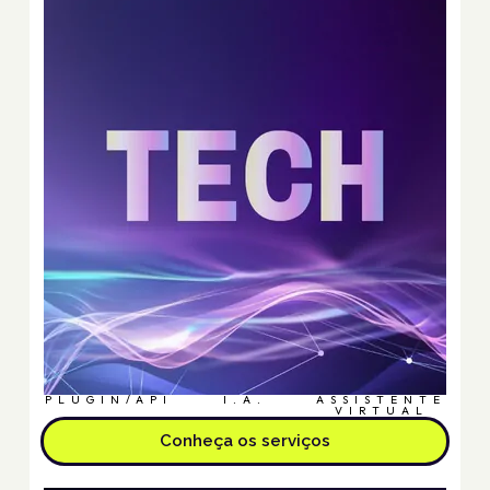
PLUGIN/API
I.A.
ASSISTENTE
VIRTUAL
Conheça os serviços