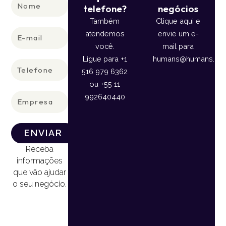
Nome
telefone?
negócios
Também
Clique aqui e
E-
atendemos
envie um e-
mail
você.
mail para
Ligue para +1
humans@humans.lan
Telefone
516 979 6362
ou +55 11
Empresa
992640440
ENVIAR
Receba
informações
que vão ajudar
o seu negócio.