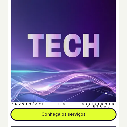
PLUGIN/API
I.A.
ASSISTENTE
VIRTUAL
Conheça os serviços