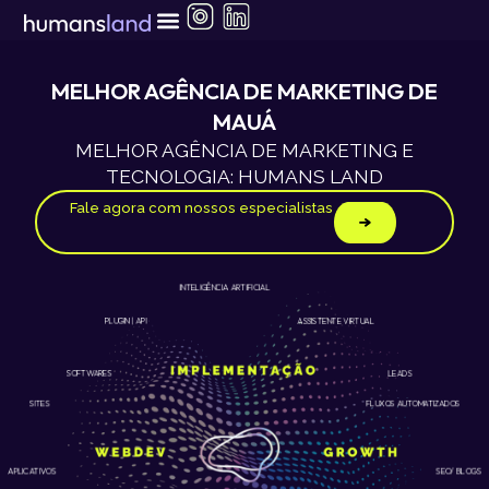
Ir
para
o
conteúdo
MELHOR AGÊNCIA DE MARKETING DE
MAUÁ
MELHOR AGÊNCIA DE MARKETING E
TECNOLOGIA: HUMANS LAND
Fale agora com nossos especialistas
INTELIGÊNCIA ARTIFICIAL
ASSISTENTE VIRTUAL
PLUGIN | API
LEADS
SOFTWARES
SITES
FLUXOS AUTOMATIZADOS
APLICATIVOS
SEO/ BLOGS