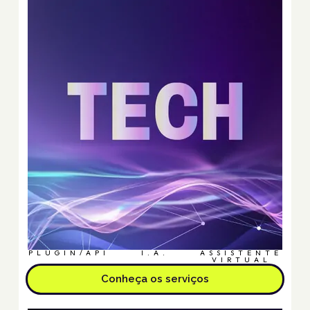
PLUGIN/API
I.A.
ASSISTENTE
VIRTUAL
Conheça os serviços