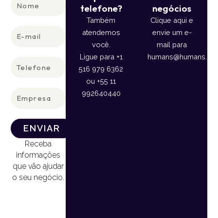
Nome
telefone?
negócios
Também
Clique aqui e
E-
atendemos
envie um e-
mail
você.
mail para
Ligue para +1
humans@humans.lan
Telefone
516 979 6362
ou +55 11
Empresa
992640440
ENVIAR
Receba
informações
que vão ajudar
o seu negócio.