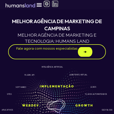
Ir
para
o
conteúdo
MELHOR AGÊNCIA DE MARKETING DE
CAMPINAS
MELHOR AGÊNCIA DE MARKETING E
TECNOLOGIA: HUMANS LAND
Fale agora com nossos especialistas
INTELIGÊNCIA ARTIFICIAL
ASSISTENTE VIRTUAL
PLUGIN | API
LEADS
SOFTWARES
SITES
FLUXOS AUTOMATIZADOS
APLICATIVOS
SEO/ BLOGS