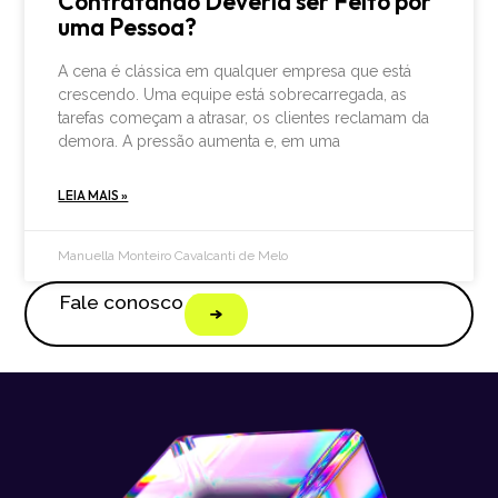
Contratando Deveria ser Feito por
uma Pessoa?
A cena é clássica em qualquer empresa que está
crescendo. Uma equipe está sobrecarregada, as
tarefas começam a atrasar, os clientes reclamam da
demora. A pressão aumenta e, em uma
LEIA MAIS »
Manuella Monteiro Cavalcanti de Melo
Fale conosco