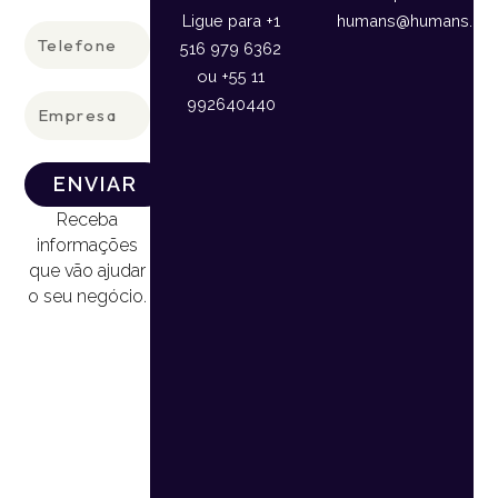
Ligue para +1
humans@humans.lan
Telefone
516 979 6362
ou +55 11
Empresa
992640440
ENVIAR
Receba
informações
que vão ajudar
o seu negócio.