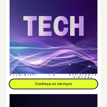
PLUGIN/API
I.A.
ASSISTENTE
VIRTUAL
Conheça os serviços