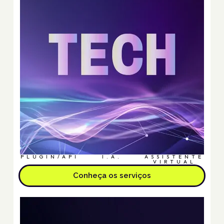
PLUGIN/API
I.A.
ASSISTENTE
VIRTUAL
Conheça os serviços