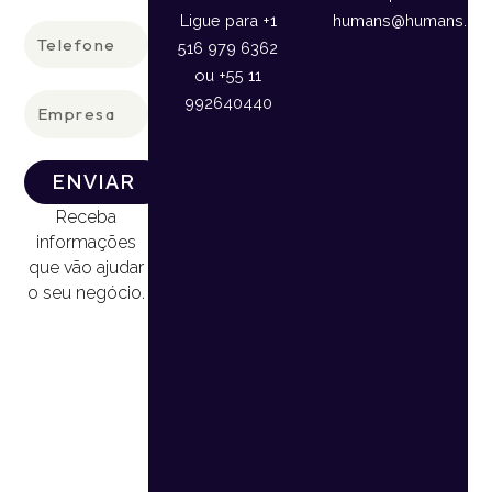
Ligue para +1
humans@humans.lan
Telefone
516 979 6362
ou +55 11
Empresa
992640440
ENVIAR
Receba
informações
que vão ajudar
o seu negócio.