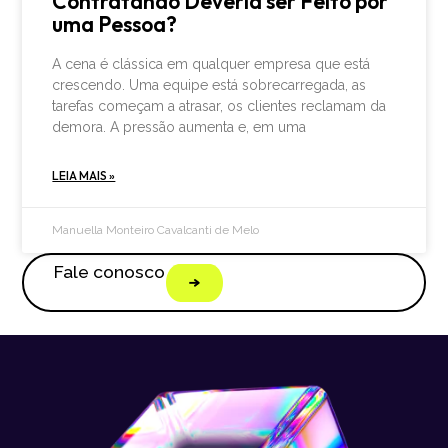
Contratando Deveria ser Feito por
uma Pessoa?
A cena é clássica em qualquer empresa que está
crescendo. Uma equipe está sobrecarregada, as
tarefas começam a atrasar, os clientes reclamam da
demora. A pressão aumenta e, em uma
LEIA MAIS »
Manuella Monteiro Cavalcanti de Melo
Fale conosco