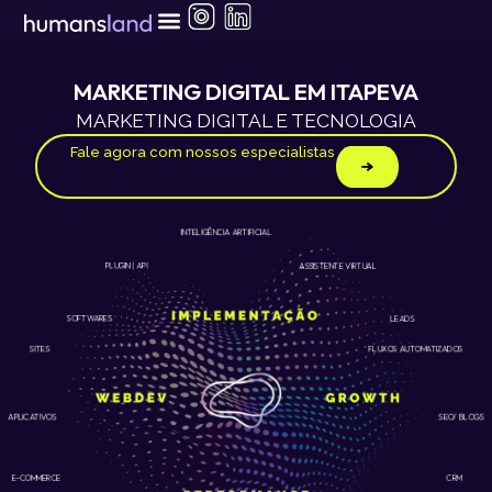
Ir
para
o
conteúdo
MARKETING DIGITAL EM ITAPEVA
MARKETING DIGITAL E TECNOLOGIA
Fale agora com nossos especialistas
INTELIGÊNCIA ARTIFICIAL
ASSISTENTE VIRTUAL
PLUGIN | API
LEADS
SOFTWARES
SITES
FLUXOS AUTOMATIZADOS
APLICATIVOS
SEO/ BLOGS
E-COMMERCE
CRM