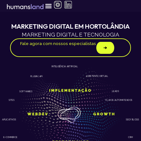
Ir
para
o
conteúdo
MARKETING DIGITAL EM HORTOLÂNDIA
MARKETING DIGITAL E TECNOLOGIA
Fale agora com nossos especialistas
INTELIGÊNCIA ARTIFICIAL
ASSISTENTE VIRTUAL
PLUGIN | API
LEADS
SOFTWARES
SITES
FLUXOS AUTOMATIZADOS
APLICATIVOS
SEO/ BLOGS
E-COMMERCE
CRM