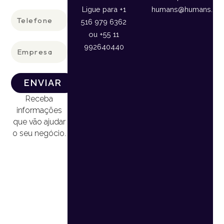
Ligue para +1
humans@humans.lan
Telefone
516 979 6362
ou +55 11
Empresa
992640440
ENVIAR
Receba
informações
que vão ajudar
o seu negócio.