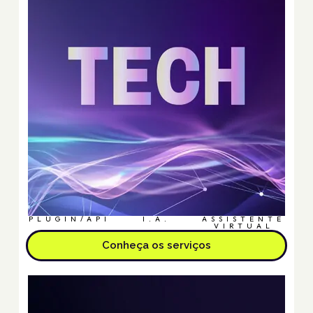
PLUGIN/API
I.A.
ASSISTENTE
VIRTUAL
Conheça os serviços