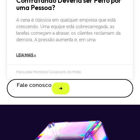
Contratando Deveria ser Feito por
uma Pessoa?
A cena é clássica em qualquer empresa que está
crescendo. Uma equipe está sobrecarregada, as
tarefas começam a atrasar, os clientes reclamam da
demora. A pressão aumenta e, em uma
LEIA MAIS »
Manuella Monteiro Cavalcanti de Melo
Fale conosco