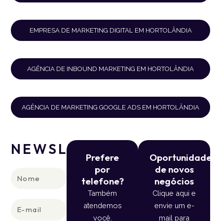
EMPRESA DE MARKETING DIGITAL EM HORTOLÂNDIA
AGÊNCIA DE INBOUND MARKETING EM HORTOLÂNDIA
AGÊNCIA DE MARKETING GOOGLE ADS EM HORTOLÂNDIA
NEWSLETTER
Prefere
Oportunidade
por
de novos
Nome
telefone?
negócios
Também
Clique aqui e
E-
atendemos
envie um e-
mail
você.
mail para