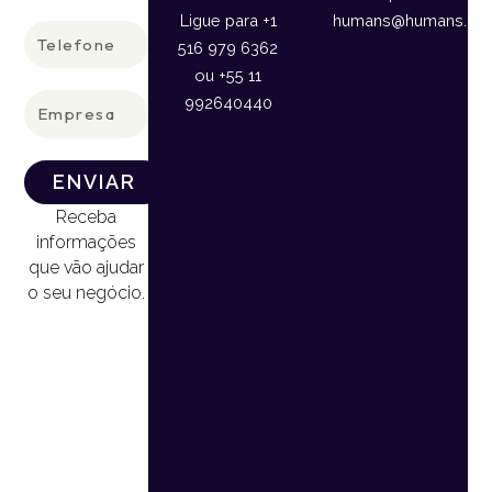
Ligue para +1
humans@humans.lan
Telefone
516 979 6362
ou +55 11
Empresa
992640440
ENVIAR
Receba
informações
que vão ajudar
o seu negócio.