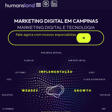
Ir
para
o
conteúdo
MARKETING DIGITAL EM CAMPINAS
MARKETING DIGITAL E TECNOLOGIA
Fale agora com nossos especialistas
INTELIGÊNCIA ARTIFICIAL
ASSISTENTE VIRTUAL
PLUGIN | API
LEADS
SOFTWARES
SITES
FLUXOS AUTOMATIZADOS
APLICATIVOS
SEO/ BLOGS
E-COMMERCE
CRM