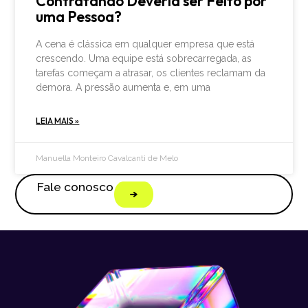
Contratando Deveria ser Feito por
uma Pessoa?
A cena é clássica em qualquer empresa que está
crescendo. Uma equipe está sobrecarregada, as
tarefas começam a atrasar, os clientes reclamam da
demora. A pressão aumenta e, em uma
LEIA MAIS »
Manuella Monteiro Cavalcanti de Melo
Fale conosco